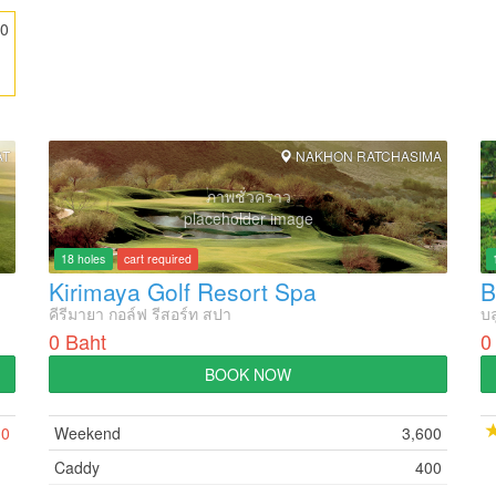
20
AT
NAKHON RATCHASIMA
ภาพชั่วคราว
placeholder image
18 holes
cart required
Kirimaya Golf Resort Spa
คีรีมายา กอล์ฟ รีสอร์ท สปา
บล
0 Baht
0
BOOK NOW
0
Weekend
3,600
Caddy
400