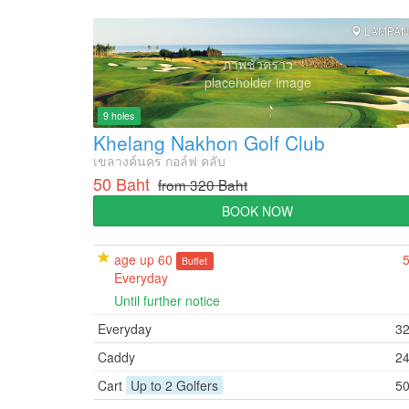
LAMPA
ภาพชั่วคราว
placeholder image
9 holes
Khelang Nakhon Golf Club
เขลางค์นคร กอล์ฟ คลับ
50 Baht
from 320 Baht
BOOK NOW
age up 60
Buffet
Everyday
Until further notice
Everyday
3
Caddy
2
Cart
Up to 2 Golfers
5