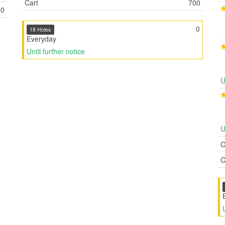
Cart
700
00
0
18 Holes
Everyday
Until further notice
U
U
C
C