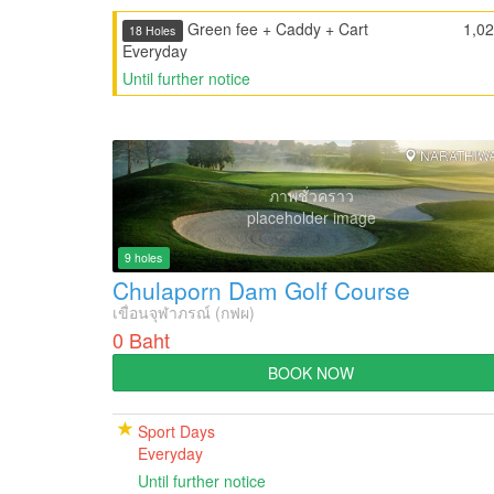
Green fee + Caddy + Cart
1,0
18 Holes
Everyday
Until further notice
NARATHIW
ภาพชั่วคราว
placeholder image
9 holes
Chulaporn Dam Golf Course
เขื่อนจุฬาภรณ์ (กฟผ)
0 Baht
BOOK NOW
Sport Days
Everyday
Until further notice