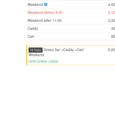
Weekend
4,0
Weekend before 8:30
3,1
Weekend after 11:00
2,2
Caddy
4
Cart
8
Green fee +Caddy +Cart
5,2
18 Holes
Weekend
Until further notice