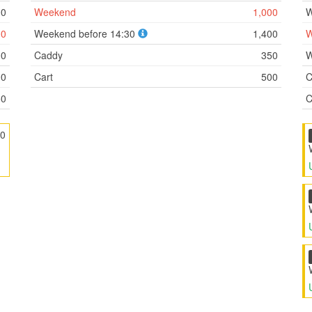
00
Weekend
1,000
W
00
Weekend before 14:30
1,400
W
00
Caddy
350
W
00
Cart
500
C
50
C
50