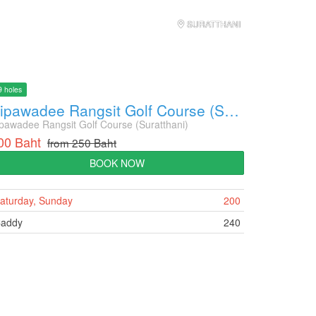
SURATTHANI
9 holes
Vipawadee Rangsit Golf Course (Suratthani)
pawadee Rangsit Golf Course (Suratthani)
00 Baht
from 250 Baht
BOOK NOW
aturday, Sunday
200
addy
240