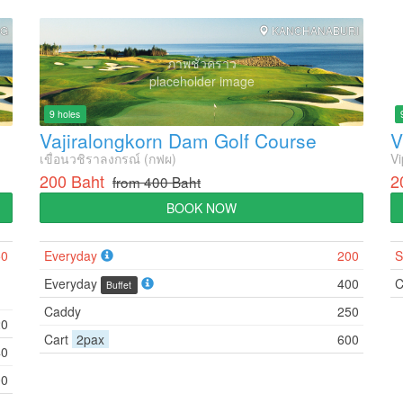
NG
KANCHANABURI
ภาพชั่วคราว
placeholder image
9 holes
Vajiralongkorn Dam Golf Course
เขื่อนวชิราลงกรณ์ (กฟผ)
Vi
200 Baht
2
from 400 Baht
BOOK NOW
50
Everyday
200
S
Everyday
400
C
Buffet
Caddy
250
20
Cart
2pax
600
40
00