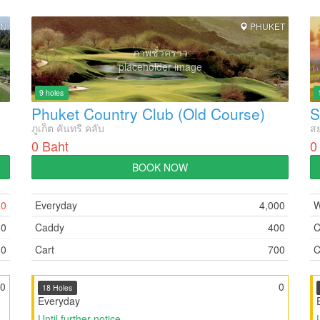
AN
PHUKET
ภาพชั่วคราว
placeholder image
9 holes
Phuket Country Club (Old Course)
S
ภูเก็ต คันทรี คลับ
สย
0 Baht
0
BOOK NOW
0
Everyday
4,000
W
00
Caddy
400
C
00
Cart
700
C
00
0
18 Holes
Everyday
Until further notice