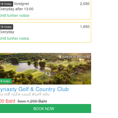
foreigner
2,050
18 Holes
Everyday after 13:00
Until further notice
1,650
18 Holes
Everyday
Until further notice
NAKHON PATHOM
18 holes
ynasty Golf & Country Club
นาสตี้ กอล์ฟ แอนด์ คันทรี คลับ
00 Baht
from 1,200 Baht
BOOK NOW