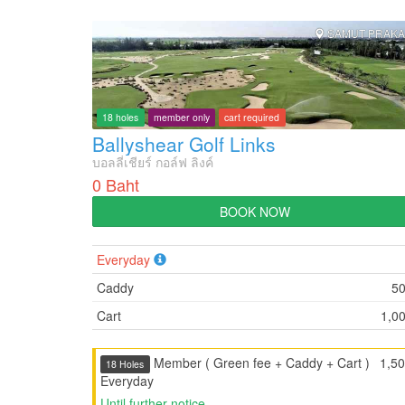
SAMUT PRAK
18 holes
member only
cart required
Ballyshear Golf Links
บอลลี่เชียร์ กอล์ฟ ลิงค์
0 Baht
BOOK NOW
Everyday
Caddy
5
Cart
1,0
Member ( Green fee + Caddy + Cart )
1,5
18 Holes
Everyday
Until further notice