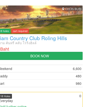
CHON BURI
18 holes
cart required
iam Country Club Roling Hills
าม คันทรี คลับ โรริ่งฮิลล์
 Baht
BOOK NOW
eekend
6,600
addy
480
art
980
0
18 Holes
Everyday
Until further notice