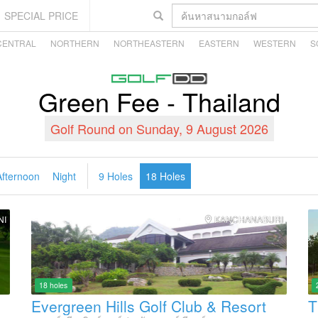
SPECIAL PRICE
CENTRAL
NORTHERN
NORTHEASTERN
EASTERN
WESTERN
S
Green Fee - Thailand
Golf Round on
Sunday, 9 August 2026
Afternoon
Night
9 Holes
18 Holes
NI
KANCHANABURI
18 holes
Evergreen Hills Golf Club & Resort
T