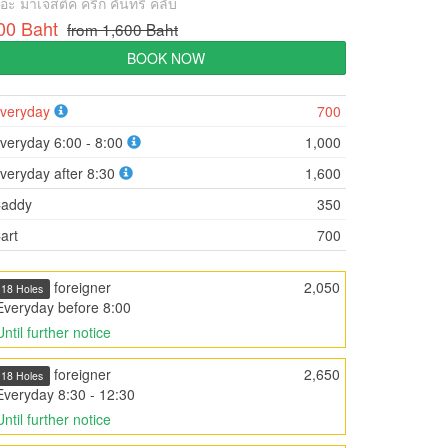
อะ มาเจสติค ครีก คันทรี คลับ
00 Baht
from 1,600 Baht
BOOK NOW
veryday
700
veryday 6:00 - 8:00
1,000
veryday after 8:30
1,600
addy
350
art
700
foreigner
2,050
18 Holes
Everyday before 8:00
Until further notice
foreigner
2,650
18 Holes
Everyday 8:30 - 12:30
Until further notice