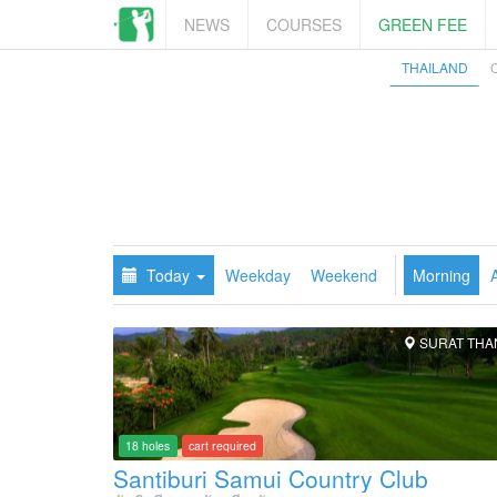
NEWS
COURSES
GREEN FEE
THAILAND
Today
Weekday
Weekend
Morning
SURAT THA
18 holes
cart required
Santiburi Samui Country Club