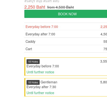
สันติบุรี สมุย คันทรี คลับ
2,250 Baht
from 4,500 Baht
BOOK NOW
Everyday before 7:00
2,2
Everyday after 7:00
4,5
Caddy
5
Cart
7
3,5
18 Holes
Everyday before 7:00
Until further notice
Gentleman
5,8
18 Holes
Everyday after 7:30
Until further notice