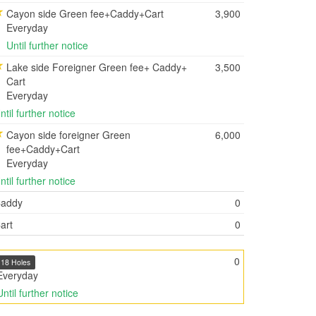
Cayon side Green fee+Caddy+Cart
3,900
Everyday
Until further notice
Lake side Foreigner Green fee+ Caddy+
3,500
Cart
Everyday
ntil further notice
Cayon side foreigner Green
6,000
fee+Caddy+Cart
Everyday
ntil further notice
addy
0
art
0
0
18 Holes
Everyday
Until further notice