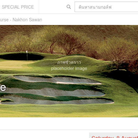
SPECIAL PRICE
ourse - Nakhon Sawan
ภาพชั่วคราว
placeholder image
se
Saturday, 8 Augus