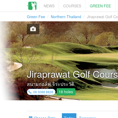
NEWS
COURSES
GREEN FEE
Green Fee
Northern Thailand
Jiraprawat Golf C
Jiraprawat Golf Cour
สนามกอล์ฟ จิระประวัติ
18 holes
08 3088 8828