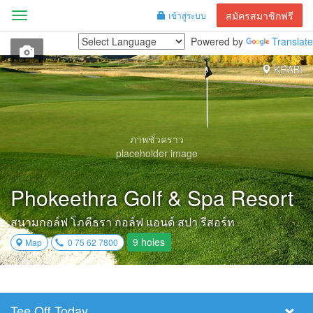
สมัครสมาชิกฟรี
เข้าสู่ระบบ
Menu
Powered by
Translate
KRABI
ภาพชั่วคราว
placeholder image
Phokeethra Golf & Spa Resort
สนามกอล์ฟ โภคีธรา กอล์ฟ แอนด์ สปา รีสอร์ท
9 holes
Map
0 75 62 7800
Tee Off Today
Select