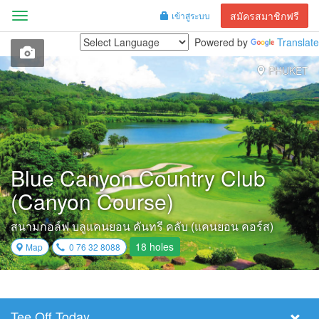
สมัครสมาชิกฟรี
เข้าสู่ระบบ
Menu
Powered by
Translate
PHUKET
Blue Canyon Country Club
(Canyon Course)
สนามกอล์ฟ บลูแคนยอน คันทรี คลับ (แคนยอน คอร์ส)
18 holes
Map
0 76 32 8088
Tee Off Today
Select