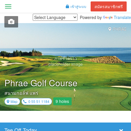
สมัครสมาชิกฟรี
เข้าสู่ระบบ
Menu
Powered by
Translate
PHRAE
ภาพชั่วคราว
placeholder image
Phrae Golf Course
สนามกอล์ฟ แพร่
9 holes
Map
0 55 51 1184
Tee Off Today
Select