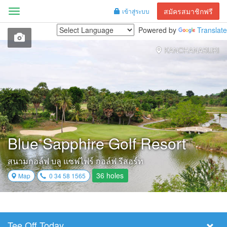
สมัครสมาชิกฟรี
เข้าสู่ระบบ
Menu
Powered by
Translate
KANCHANABURI
Blue Sapphire Golf Resort
สนามกอล์ฟ บลู แซฟไฟร์ กอล์ฟ รีสอร์ท
36 holes
Map
0 34 58 1565
Tee Off Today
Select