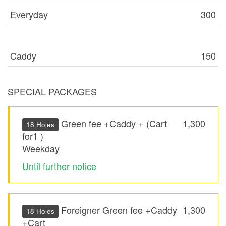
Everyday
300
Caddy
150
SPECIAL PACKAGES
Green fee +Caddy + (Cart
1,300
18 Holes
for1 )
Weekday
Until further notice
Foreigner Green fee +Caddy
1,300
18 Holes
+Cart