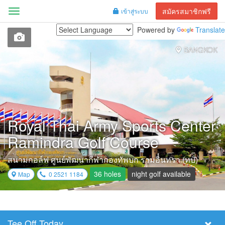
สมัครสมาชิกฟรี
เข้าสู่ระบบ
Menu
Powered by
Translate
BANGKOK
Royal Thai Army Sports Center
Ramindra Golf Course
สนามกอล์ฟ ศูนย์พัฒนากีฬากองทัพบก รามอินทรา (ทบ)
36 holes
night golf available
Map
0 2521 1184
Tee Off Today
Select