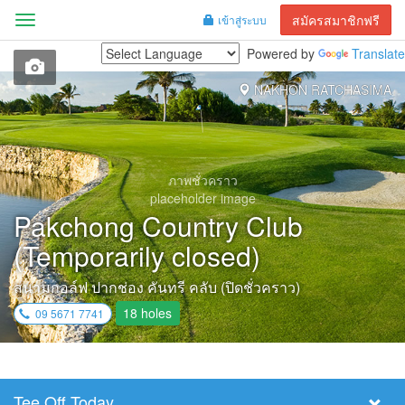
สมัครสมาชิกฟรี
เข้าสู่ระบบ
Menu
Powered by
Translate
NAKHON RATCHASIMA
ภาพชั่วคราว
placeholder image
Pakchong Country Club
(Temporarily closed)
สนามกอล์ฟ ปากช่อง คันทรี คลับ (ปิดชั่วคราว)
18 holes
09 5671 7741
Tee Off Today
Select