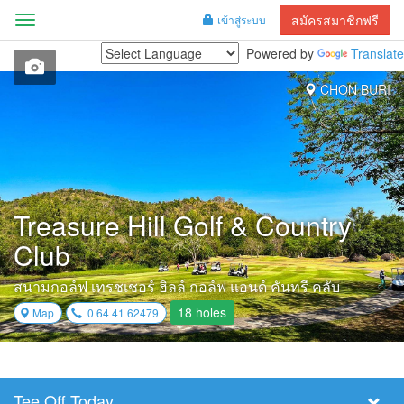
สมัครสมาชิกฟรี
เข้าสู่ระบบ
Menu
Powered by
Translate
CHON BURI
Treasure Hill Golf & Country
Club
สนามกอล์ฟ เทรชเชอร์ ฮิลล์ กอล์ฟ แอนด์ คันทรี คลับ
18 holes
Map
0 64 41 62479
Tee Off Today
Select