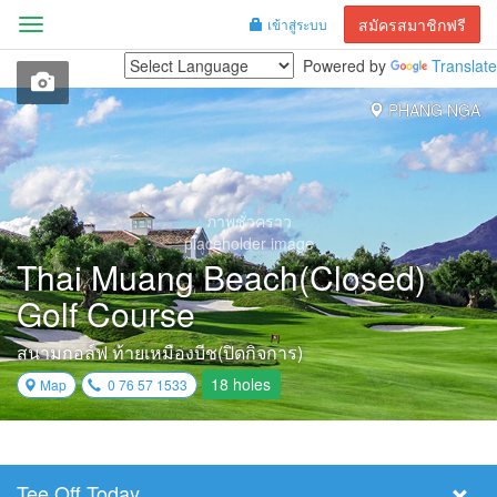
สมัครสมาชิกฟรี
เข้าสู่ระบบ
Menu
Powered by
Translate
PHANG NGA
ภาพชั่วคราว
placeholder image
Thai Muang Beach(Closed)
Golf Course
สนามกอล์ฟ ท้ายเหมืองบีช(ปิดกิจการ)
18 holes
Map
0 76 57 1533
Tee Off Today
Select