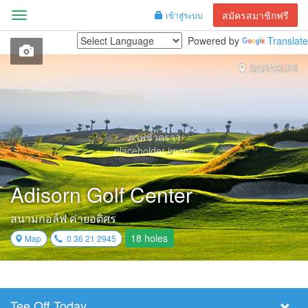
สมัครสมาชิกฟรี
เข้าสู่ระบบ
Menu
Powered by
Translate
SARABURI
ภาพชั่วคราว
placeholder image
Adisorn Golf Center
สนามกอล์ฟ ค่ายอดิศร
18 holes
Map
0 36 21 2945
Tee Off Today
Select