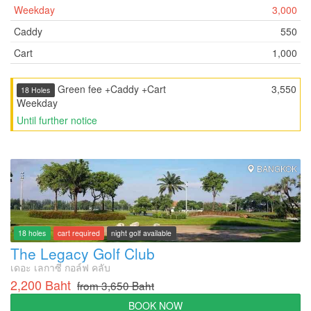
Weekday
3,000
Caddy
550
Cart
1,000
Green fee +Caddy +Cart
3,550
18 Holes
Weekday
Until further notice
BANGKOK
18 holes
cart required
night golf available
The Legacy Golf Club
เดอะ เลกาซี่ กอล์ฟ คลับ
2,200 Baht
from 3,650 Baht
BOOK NOW