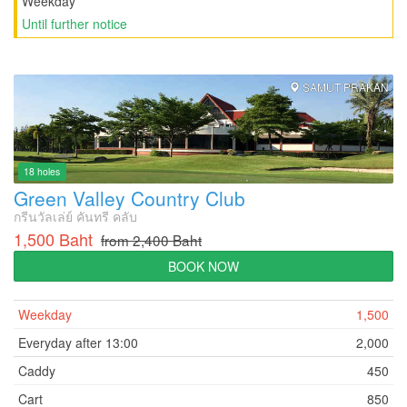
Weekday
Until further notice
SAMUT PRAKAN
18 holes
Green Valley Country Club
กรีนวัลเล่ย์ คันทรี คลับ
1,500 Baht
from 2,400 Baht
BOOK NOW
Weekday
1,500
Everyday after 13:00
2,000
Caddy
450
Cart
850