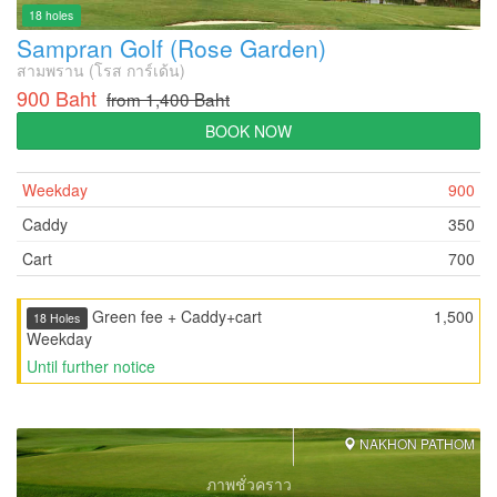
18 holes
Sampran Golf (Rose Garden)
สามพราน (โรส การ์เด้น)
900 Baht
from 1,400 Baht
BOOK NOW
Weekday
900
Caddy
350
Cart
700
Green fee + Caddy+cart
1,500
18 Holes
Weekday
Until further notice
NAKHON PATHOM
ภาพชั่วคราว