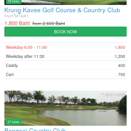
18 holes
Krung Kavee Golf Course & Country Club
กรุงกวีสโมสร
1,800 Baht
from 2,600 Baht
BOOK NOW
Weekday 6:00 - 11:00
1,800
Weekday after 11:30
1,200
Caddy
400
Cart
700
AYUTTHAYA
27 holes
Bangsai Country Club