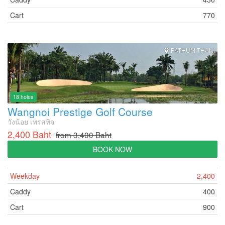
Cart
770
PATHUM THANI
18 holes
Wangnoi Prestige Golf Course
วังน้อย เพรสทิจ
2,400 Baht
from 3,400 Baht
BOOK NOW
Weekday
2,400
Caddy
400
Cart
900