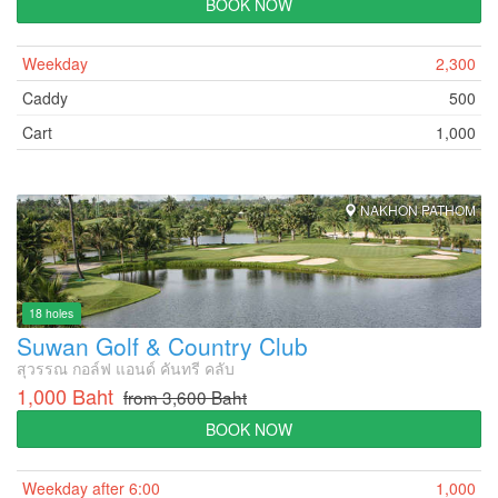
BOOK NOW
Weekday
2,300
Caddy
500
Cart
1,000
NAKHON PATHOM
18 holes
Suwan Golf & Country Club
สุวรรณ กอล์ฟ แอนด์ คันทรี คลับ
1,000 Baht
from 3,600 Baht
BOOK NOW
Weekday after 6:00
1,000