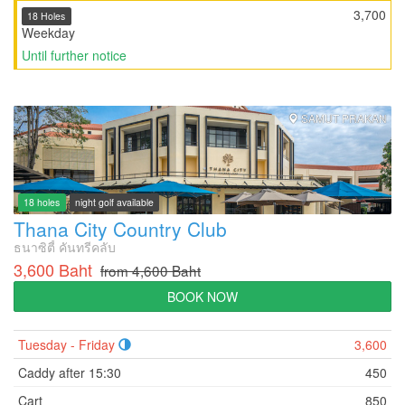
3,700
18 Holes
Weekday
Until further notice
SAMUT PRAKAN
18 holes
night golf available
Thana City Country Club
ธนาซิตี้ คันทรีคลับ
3,600 Baht
from 4,600 Baht
BOOK NOW
Tuesday - Friday
3,600
Caddy after 15:30
450
Cart
850