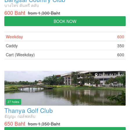
บางไทร คันทรี คลับ
600 Baht
from 1,300 Baht
BOOK NOW
Weekday
600
Caddy
350
Cart (Weekday)
600
PATHUM THANI
27 holes
Thanya Golf Club
ธัญญะ กอล์ฟคลับ
650 Baht
from 1,350 Baht