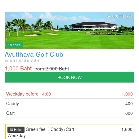
AYUTTHAYA
18 holes
Ayutthaya Golf Club
อยุธยา กอล์ฟ คลับ
1,000 Baht
from 2,000 Baht
BOOK NOW
Weekday before 14:00
1,000
Caddy
400
Cart
600
Green fee + Caddy+Cart
1,600
18 Holes
Weekday