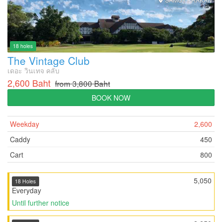
18 holes
The Vintage Club
เดอะ วินเทจ คลับ
2,600 Baht
from 3,800 Baht
BOOK NOW
Weekday
2,600
Caddy
450
Cart
800
5,050
18 Holes
Everyday
Until further notice