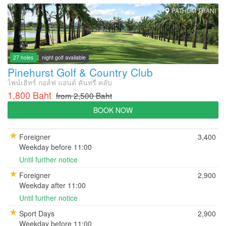
PATHUM THANI
27 holes
night golf available
Pinehurst Golf & Country Club
ไพน์เฮิทร์ กอล์ฟ แอนด์ คันทรี่ คลับ
1,800 Baht
from 2,500 Baht
BOOK NOW
Foreigner
3,400
Weekday before 11:00
Until further notice
Foreigner
2,900
Weekday after 11:00
Until further notice
Sport Days
2,900
Weekday before 11:00