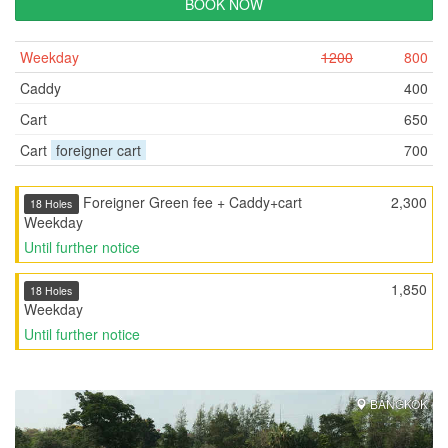
BOOK NOW
Weekday
1200
800
Caddy
400
Cart
650
Cart
foreigner cart
700
Foreigner Green fee + Caddy+cart
2,300
18 Holes
Weekday
Until further notice
1,850
18 Holes
Weekday
Until further notice
BANGKOK