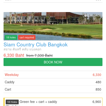
BANGKOK
18 holes
cart required
Siam Country Club Bangkok
สยาม คันทรี คลับ แบงคอก
6,330 Baht
from 7,330 Baht
BOOK NOW
Weekday
6,330
Caddy
480
Cart
850
Green fee + cart + caddy
6,960
18 Holes