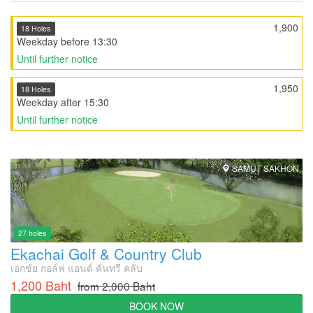
1,900
18 Holes
Weekday before 13:30
Until further notice
1,950
18 Holes
Weekday after 15:30
Until further notice
SAMUT SAKHON
27 holes
Ekachai Golf & Country Club
เอกชัย กอล์ฟ แอนด์ คันทรี คลับ
1,200 Baht
from 2,000 Baht
BOOK NOW