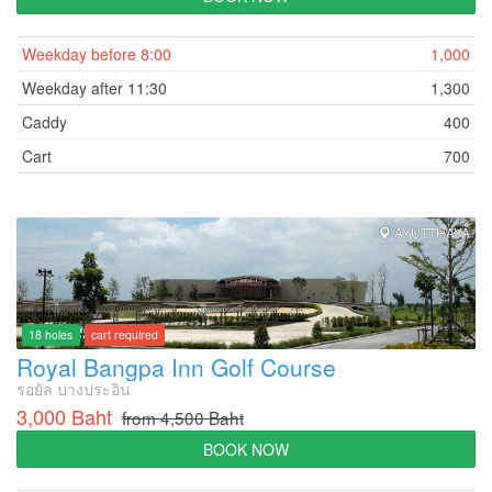
Weekday before 8:00
1,000
Weekday after 11:30
1,300
Caddy
400
Cart
700
AYUTTHAYA
18 holes
cart required
Royal Bangpa Inn Golf Course
รอยัล บางประอิน
3,000 Baht
from 4,500 Baht
BOOK NOW