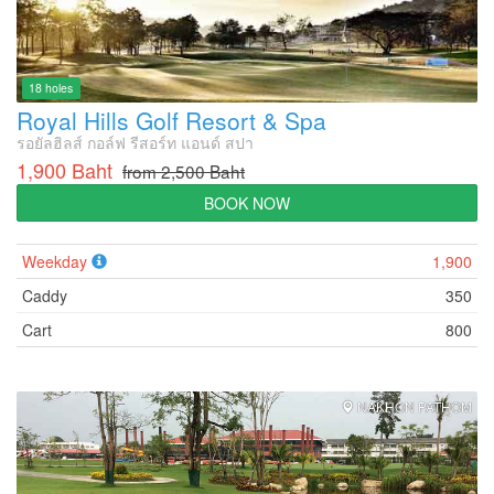
18 holes
Royal Hills Golf Resort & Spa
รอยัลฮิลส์ กอล์ฟ รีสอร์ท แอนด์ สปา
1,900 Baht
from 2,500 Baht
BOOK NOW
Weekday
1,900
Caddy
350
Cart
800
NAKHON PATHOM