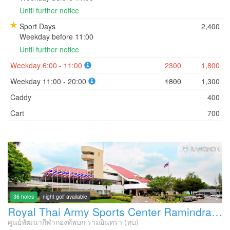
Until further notice
Sport Days
2,400
Weekday before 11:00
Until further notice
Weekday 6:00 - 11:00
2300
1,800
Weekday 11:00 - 20:00
1800
1,300
Caddy
400
Cart
700
BANGKOK
36 holes
night golf available
Royal Thai Army Sports Center Ramindra Golf Course
ศูนย์พัฒนากีฬากองทัพบก รามอินทรา (ทบ)