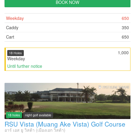
BOOK NOW
Weekday
650
Caddy
350
Cart
650
1,000
18 Holes
Weekday
Until further notice
PATHUM THANI
18 holes
night golf available
RSU Vista (Muang Ake Vista) Golf Course
อาร์ เอส ยู วิสต้า (เมืองเอก วิสต้า)