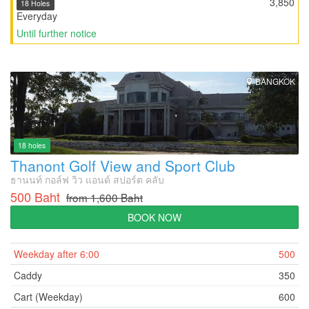
3,850
18 Holes
Everyday
Until further notice
BANGKOK
18 holes
Thanont Golf View and Sport Club
ธานนท์ กอล์ฟ วิว แอนด์ สปอร์ต คลับ
500 Baht
from 1,600 Baht
BOOK NOW
Weekday after 6:00
500
Caddy
350
Cart (Weekday)
600