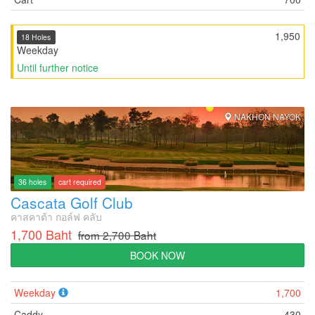
1,950
18 Holes
Weekday
Until further notice
NAKHON NAYOK
36 holes
cart required
Cascata Golf Club
คาสคาต้า กอล์ฟ คลับ
1,700 Baht
from 2,700 Baht
BOOK NOW
Weekday
1,700
Caddy
430