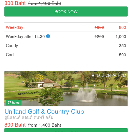
800 Baht
from 1,400 Baht
BOOK NOW
Weekday
1000
800
Weekday after 14:30
1200
1,000
Caddy
350
Cart
500
NAKHON PATHOM
27 holes
Uniland Golf & Country Club
ยูนิแลนด์ แอนด์ คันทรี คลับ
800 Baht
from 1,400 Baht