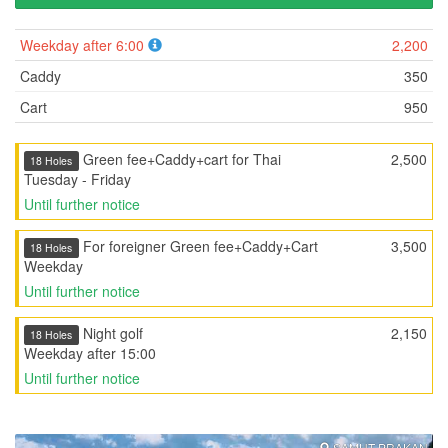
Weekday after 6:00
2,200
Caddy
350
Cart
950
Green fee+Caddy+cart for Thai
2,500
18 Holes
Tuesday - Friday
Until further notice
For foreigner Green fee+Caddy+Cart
3,500
18 Holes
Weekday
Until further notice
Night golf
2,150
18 Holes
Weekday after 15:00
Until further notice
SAMUT PRAKAN