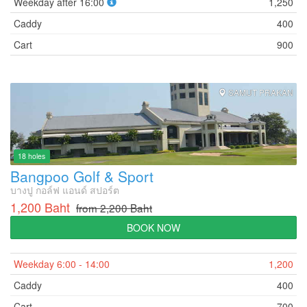
Weekday after 16:00
1,250
Caddy
400
Cart
900
SAMUT PRAKAN
18 holes
Bangpoo Golf & Sport
บางปู กอล์ฟ แอนด์ สปอร์ต
1,200 Baht
from 2,200 Baht
BOOK NOW
Weekday 6:00 - 14:00
1,200
Caddy
400
Cart
700