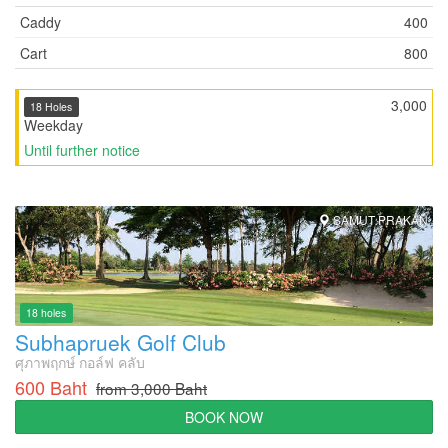
Caddy
400
Cart
800
3,000
18 Holes
Weekday
Until further notice
SAMUT PRAKAN
18 holes
Subhapruek Golf Club
ศุภาพฤกษ์ กอล์ฟ คลับ
600 Baht
from 3,000 Baht
BOOK NOW