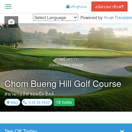
สมัครสมาชิกฟรี
เข้าสู่ระบบ
Menu
Powered by
Translate
RATCHABURI
ภาพชั่วคราว
placeholder image
Chom Bueng Hill Golf Course
สนามกอล์ฟ จอมบึง ฮิลล์
18 holes
Map
0 32 24 0422
Tee Off Today
Select