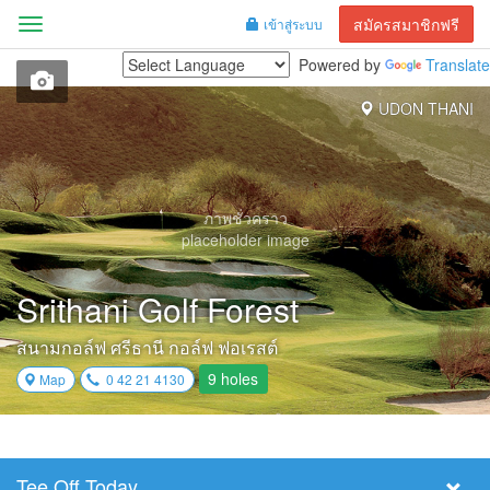
สมัครสมาชิกฟรี
เข้าสู่ระบบ
Menu
Powered by
Translate
UDON THANI
ภาพชั่วคราว
placeholder image
Srithani Golf Forest
สนามกอล์ฟ ศรีธานี กอล์ฟ ฟอเรสต์
9 holes
Map
0 42 21 4130
Tee Off Today
Select