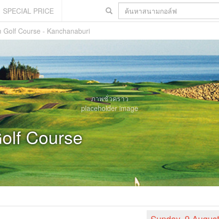
SPECIAL PRICE
m Golf Course - Kanchanaburi
ภาพชั่วคราว
placeholder image
olf Course
Sunday, 9 Augus