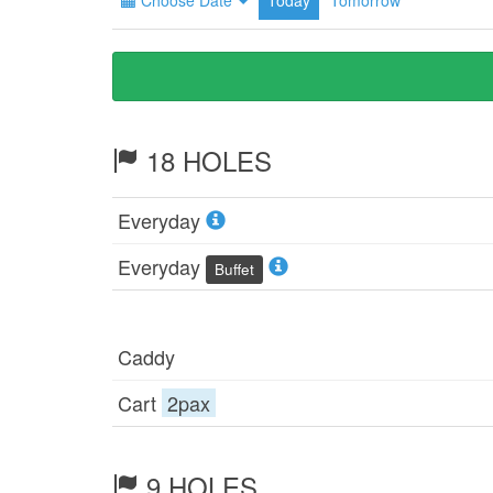
Choose Date
Today
Tomorrow
18 HOLES
Everyday
Everyday
Buffet
Caddy
Cart
2pax
9 HOLES