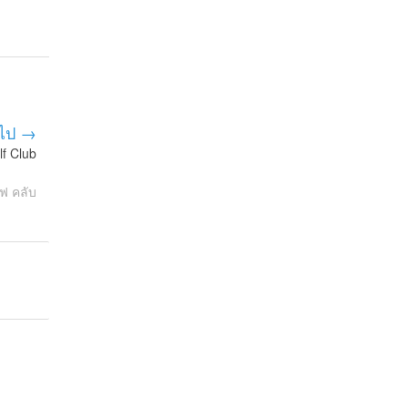
ไป →
f Club
ฟ คลับ