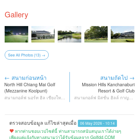
Gallery
See All Photos (13) →
← สนามก่อนหน้า
สนามถัดไป →
North Hill Chiang Mai Golf
Mission Hills Kanchanaburi
(Mezzanine Koolpunt)
Resort & Golf Club
สนามกอล์ฟ นอร์ท ฮิล เชียงใหม่ (แมสซาไนน์ กุลพัน)
สนามกอล์ฟ มิสชั่น ฮิลล์ กาญจนบุรี รีสอร์ท แอนด์ กอล์ฟ คลับ
ตรวจสอบข้อมูล แก้ไขล่าสุดเมื่อ
06 May 2026 - 10:14
หากท่านชอบเวปไซต์นี้ ท่านสามารถสนับสนุนเราได้ง่ายๆ
เพียงแค่แจ้งกับทางสนามว่าได้รับข้อมูลจาก Golfdd.COM