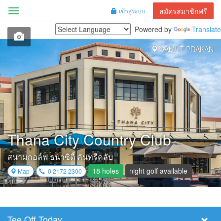
สมัครสมาชิกฟรี
เข้าสู่ระบบ
Menu
Powered by
Translate
SAMUT PRAKAN
Thana City Country Club
สนามกอล์ฟ ธนาซิตี้ คันทรีคลับ
18 holes
night golf available
Map
0 2172 2300
Tee Off Today
Select