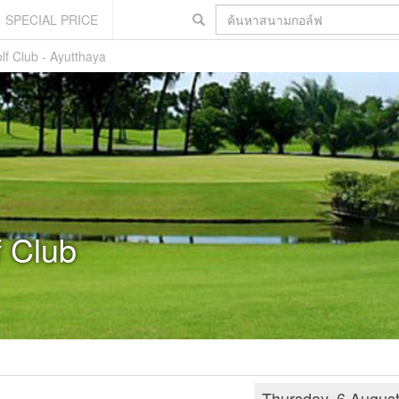
SPECIAL PRICE
lf Club - Ayutthaya
f Club
Thursday, 6 Augus