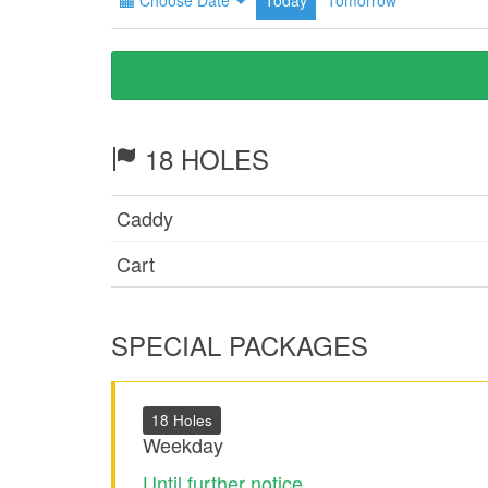
Choose Date
Today
Tomorrow
18 HOLES
Caddy
Cart
SPECIAL PACKAGES
18 Holes
Weekday
Until further notice