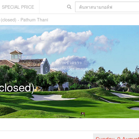
SPECIAL PRICE
 (closed) - Pathum Thani
ภาพชั่วคราว
placeholder image
closed)
Sunday, 9 Augus