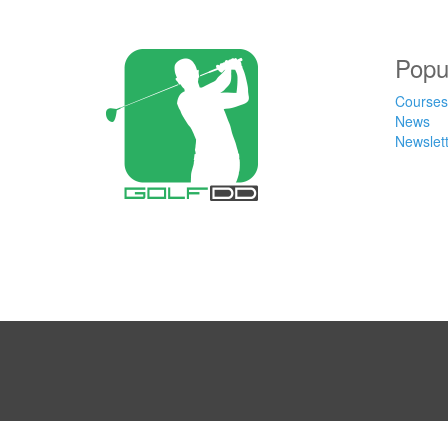
Popu
Courses
News
Newslet