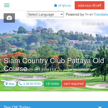
สมัครสมาชิกฟรี
เข้าสู่ระบบ
Menu
Powered by
Translate
CHON BURI
Siam Country Club Pattaya Old
Course
สนามกอล์ฟ สยาม คันทรี คลับ พัทยา โอลด์ คอร์ส
18 holes
cart required
Map
0 38 90 9700
Tee Off Today
Select