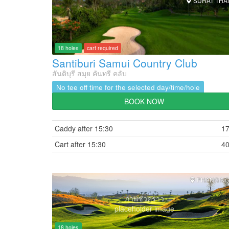
SURAT THA
18 holes
cart required
Santiburi Samui Country Club
สันติบุรี สมุย คันทรี คลับ
No tee off time for the selected day/time/hole
BOOK NOW
Caddy after 15:30
1
Cart after 15:30
4
PHANG N
ภาพชั่วคราว
placeholder image
18 holes