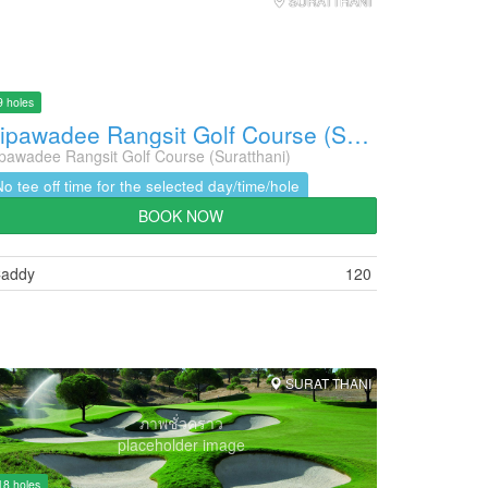
SURATTHANI
9 holes
Vipawadee Rangsit Golf Course (Suratthani)
pawadee Rangsit Golf Course (Suratthani)
No tee off time for the selected day/time/hole
BOOK NOW
addy
120
SURAT THANI
ภาพชั่วคราว
placeholder image
18 holes