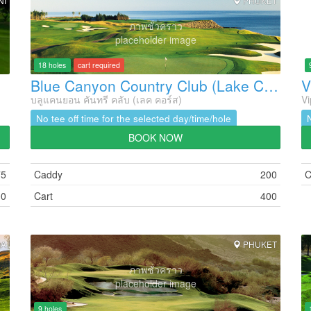
NI
PHUKET
ภาพชั่วคราว
placeholder image
18 holes
cart required
Blue Canyon Country Club (Lake Course)
บลูแคนยอน คันทรี คลับ (เลค คอร์ส)
Vi
No tee off time for the selected day/time/hole
BOOK NOW
75
Caddy
200
C
00
Cart
400
GA
PHUKET
ภาพชั่วคราว
placeholder image
9 holes