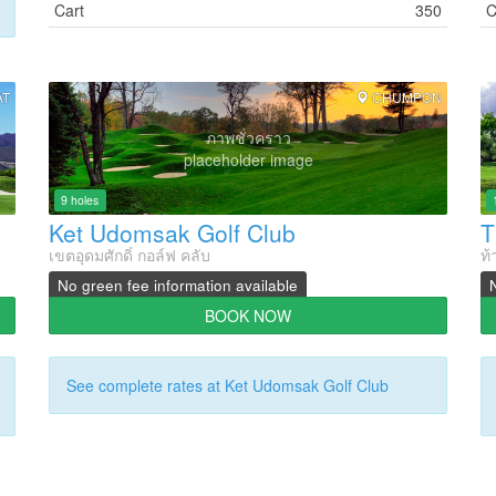
Cart
350
C
AT
CHUMPON
ภาพชั่วคราว
placeholder image
9 holes
Ket Udomsak Golf Club
เขตอุดมศักดิ์ กอล์ฟ คลับ
ท้
No green fee information available
BOOK NOW
See complete rates at Ket Udomsak Golf Club