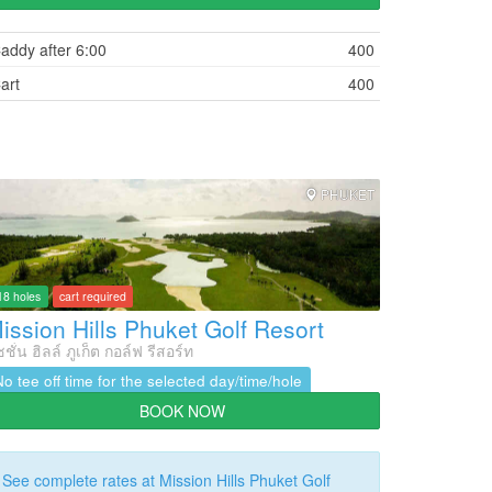
addy after 6:00
400
art
400
PHUKET
18 holes
cart required
ission Hills Phuket Golf Resort
ชชั่น ฮิลล์ ภูเก็ต กอล์ฟ รีสอร์ท
No tee off time for the selected day/time/hole
BOOK NOW
See complete rates at Mission Hills Phuket Golf