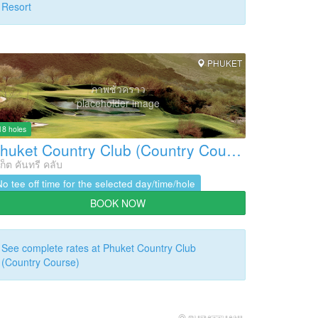
Resort
PHUKET
ภาพชั่วคราว
placeholder image
18 holes
Phuket Country Club (Country Course)
เก็ต คันทรี คลับ
No tee off time for the selected day/time/hole
BOOK NOW
See complete rates at Phuket Country Club
(Country Course)