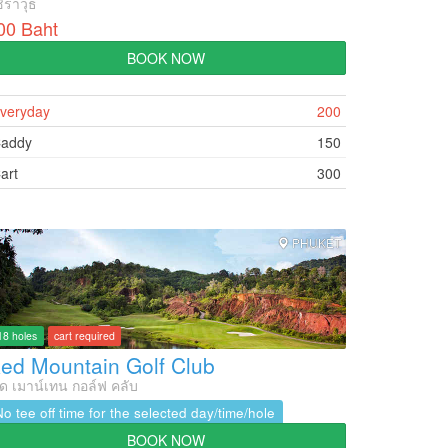
ิราวุธ
00 Baht
BOOK NOW
veryday
200
addy
150
art
300
PHUKET
18 holes
cart required
ed Mountain Golf Club
ด เมาน์เทน กอล์ฟ คลับ
No tee off time for the selected day/time/hole
BOOK NOW