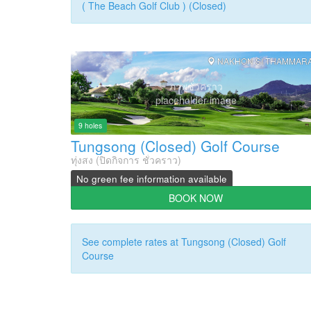
( The Beach Golf Club ) (Closed)
NAKHON SI THAMMAR
ภาพชั่วคราว
placeholder image
9 holes
Tungsong (Closed) Golf Course
ทุ่งสง (ปิดกิจการ ชั่วคราว)
No green fee information available
BOOK NOW
See complete rates at Tungsong (Closed) Golf
Course