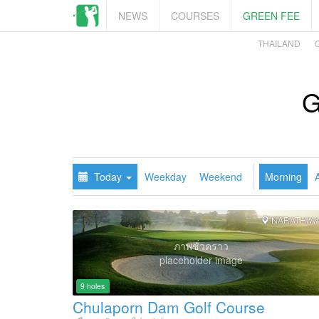
NEWS
COURSES
GREEN FEE
THAILAND
G
Today
Weekday
Weekend
Morning
NARATHIW
ภาพชั่วคราว
placeholder image
9 holes
Chulaporn Dam Golf Course