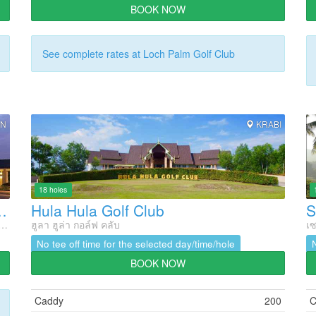
BOOK NOW
See complete rates at Loch Palm Golf Club
N
KRABI
18 holes
he Beach Golf Club ) (Closed)
Hula Hula Golf Club
S
กอล์ฟ โอเทล ( เดอะบีช กอล์ฟคลับ ) (ปิดปรับปรุงชั่วคราว)
ฮูลา ฮูล่า กอล์ฟ คลับ
เซ
No tee off time for the selected day/time/hole
BOOK NOW
Caddy
200
C