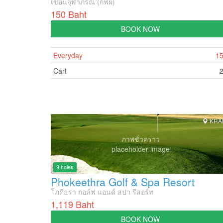
เขื่อนจุฬาภรณ์ (กฟผ)
150 Baht
BOOK NOW
Everyday
1
Cart
KRA
ภาพชั่วคราว
placeholder image
9 holes
Phokeethra Golf & Spa Resort
โภคีธรา กอล์ฟ แอนด์ สปา รีสอร์ท
1,119 Baht
BOOK NOW