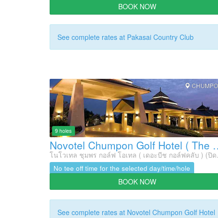
BOOK NOW
See complete rates at Pakasai Country Club
CHUMPO
9 holes
Novotel Chumpon Golf Hotel ( T
โนโวเทล ชุมพร 
No tee off time for the selected day/time/hole
BOOK NOW
See complete rates at Novotel Chumpon Golf Hotel