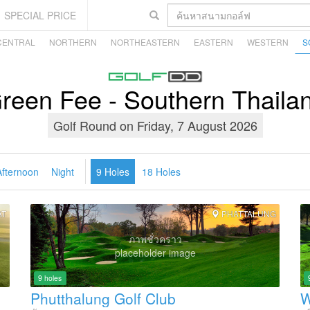
SPECIAL PRICE
CENTRAL
NORTHERN
NORTHEASTERN
EASTERN
WESTERN
S
reen Fee - Southern Thaila
Golf Round on
Friday, 7 August 2026
Afternoon
Night
9 Holes
18 Holes
AT
PHATTALUNG
ภาพชั่วคราว
placeholder image
9 holes
Phutthalung Golf Club
W