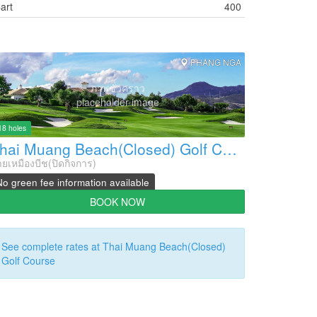
art
400
PHANG NGA
ภาพชั่วคราว
placeholder image
18 holes
Thai Muang Beach(Closed) Golf Course
ายเหมืองบีช(ปิดกิจการ)
No green fee information available
BOOK NOW
See complete rates at Thai Muang Beach(Closed)
Golf Course