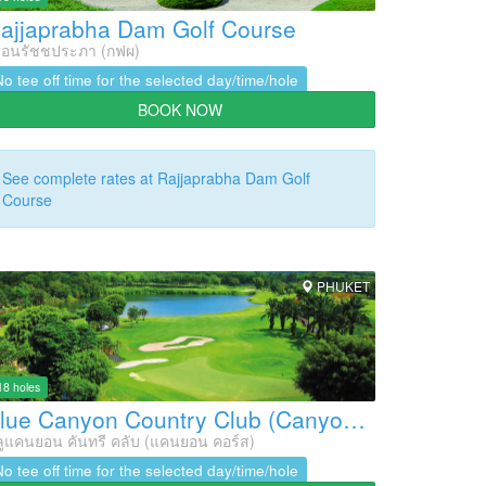
ajjaprabha Dam Golf Course
ื่อนรัชชประภา (กฟผ)
No tee off time for the selected day/time/hole
BOOK NOW
See complete rates at Rajjaprabha Dam Golf
Course
PHUKET
18 holes
Blue Canyon Country Club (Canyon Course)
ูแคนยอน คันทรี คลับ (แคนยอน คอร์ส)
No tee off time for the selected day/time/hole