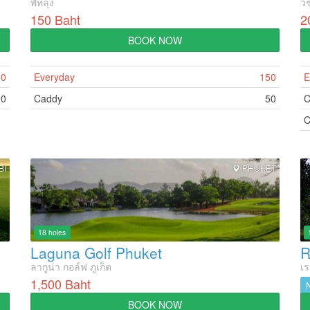
พัทลุง
วช
150 Baht
2
BOOK NOW
50
Everyday
150
E
20
Caddy
50
C
C
BI
PHUKET
18 holes
Laguna Golf Phuket
R
ลากูน่า กอล์ฟ ภูเก็ต
เร
1,500 Baht
BOOK NOW