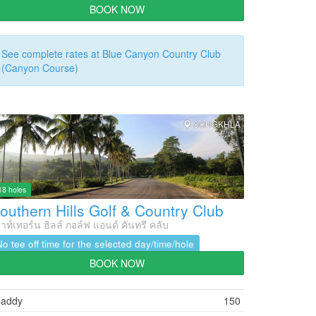
BOOK NOW
See complete rates at Blue Canyon Country Club
(Canyon Course)
SONGKHLA
18 holes
outhern Hills Golf & Country Club
าท์เทอร์น ฮิลล์ กอล์ฟ แอนด์ คันทรี คลับ
No tee off time for the selected day/time/hole
BOOK NOW
addy
150