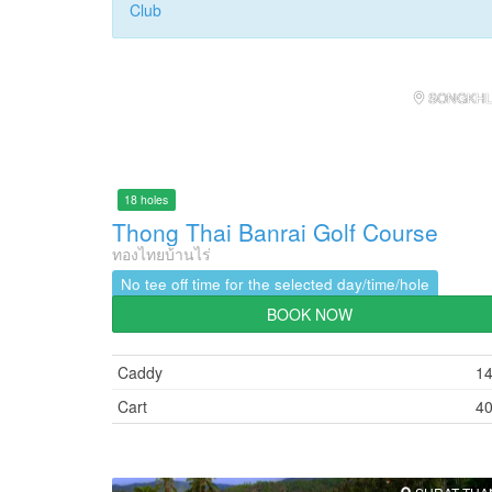
Club
SONGKH
18 holes
Thong Thai Banrai Golf Course
ทองไทยบ้านไร่
No tee off time for the selected day/time/hole
BOOK NOW
Caddy
1
Cart
4