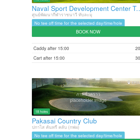
Naval Sport Development Center
ศูนย์พัฒนากีฬาราชนาวี ทับละมุ
No tee off time for the selected day/time/hole
BOOK NOW
Caddy after 15:00
2
Cart after 15:00
3
KRA
ภาพชั่วคราว
placeholder image
18 holes
Pakasai Country Club
ปกาไส คันทรี คลับ (กฟผ)
No tee off time for the selected day/time/hole