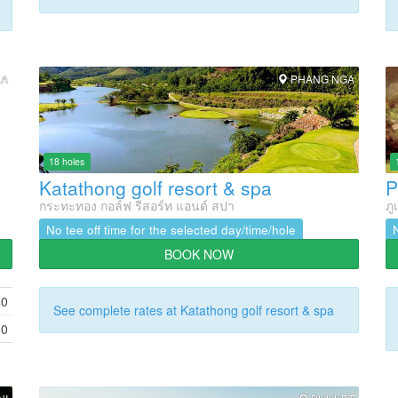
LA
PHANG NGA
18 holes
Katathong golf resort & spa
กระทะทอง กอล์ฟ รีสอร์ท แอนด์ สปา
ภู
No tee off time for the selected day/time/hole
BOOK NOW
40
See complete rates at Katathong golf resort & spa
00