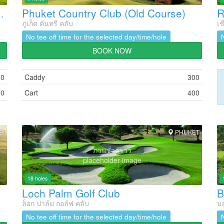
 Tublamu Golf Course
Phuket Country Club (Old Course)
R
ภูเก็ต คันทรี คลับ
เช
No tee off time for the selected day/time/hole
BOOK NOW
00
Caddy
300
00
Cart
400
BI
PHUKET
ภาพชั่วคราว
placeholder image
18 holes
Loch Palm Golf Club
ล็อก ปาล์ม กอล์ฟ คลับ
บล
No tee off time for the selected day/time/hole