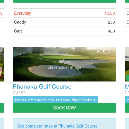
19
Everyday
1,500
C
Caddy
250
C
Cart
400
GA
PHUKET
ภาพชั่วคราว
placeholder image
Phunaka Golf Course
M
ภูนาคา
มิ
No tee off time for the selected day/time/hole
BOOK NOW
See complete rates at Phunaka Golf Course