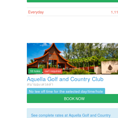
Everyday
1,1
PHANG N
18 holes
cart required
Aquella Golf and Country Club
สนามอะเควลล่า
No tee off time for the selected day/time/hole
BOOK NOW
See complete rates at Aquella Golf and Country