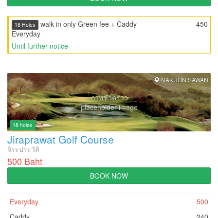
walk in only Green fee + Caddy
450
18 Holes
Everyday
Until further notice
NAKHON SAWAN
ภาพชั่วคราว
placeholder image
18 holes
Jiraprawat Golf Course
จิระประวัติ
500 Baht
BOOK NOW
Everyday
500
Caddy
240