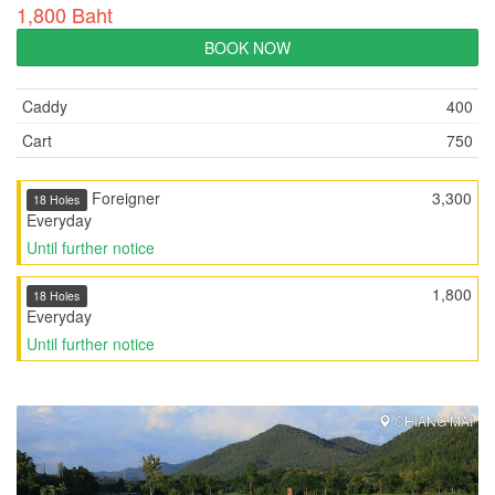
1,800 Baht
BOOK NOW
Caddy
400
Cart
750
Foreigner
3,300
18 Holes
Everyday
Until further notice
1,800
18 Holes
Everyday
Until further notice
CHIANG MAI