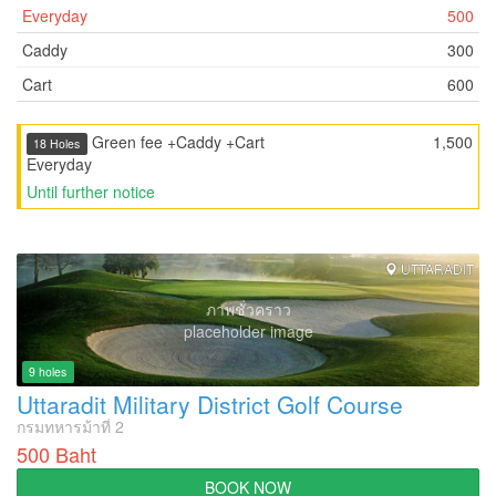
Everyday
500
Caddy
300
Cart
600
Green fee +Caddy +Cart
1,500
18 Holes
Everyday
Until further notice
UTTARADIT
ภาพชั่วคราว
placeholder image
9 holes
Uttaradit Military District Golf Course
กรมทหารม้าที่ 2
500 Baht
BOOK NOW