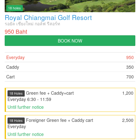
18 holes
Royal Chiangmai Golf Resort
รอยัล เชียงใหม่ กอล์ฟ รีสอร์ท
950 Baht
BOOK NOW
Everyday
950
Caddy
350
Cart
700
Green fee + Caddy+cart
1,200
18 Holes
Everyday 6:30 - 11:59
Until further notice
Foreigner Green fee + Caddy cart
2,500
18 Holes
Everyday
Until further notice