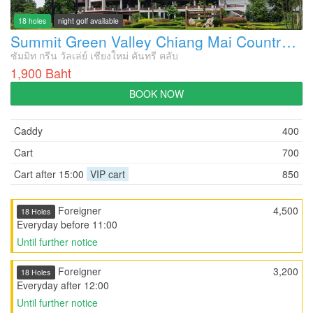
18 holes
night golf available
Summit Green Valley Chiang Mai Country Club
ซัมมิท กรีน วัลเล่ย์ เชียงใหม่ คันทรี คลับ
1,900 Baht
BOOK NOW
Caddy
400
Cart
700
Cart after 15:00
VIP cart
850
Foreigner
4,500
18 Holes
Everyday before 11:00
Until further notice
Foreigner
3,200
18 Holes
Everyday after 12:00
Until further notice