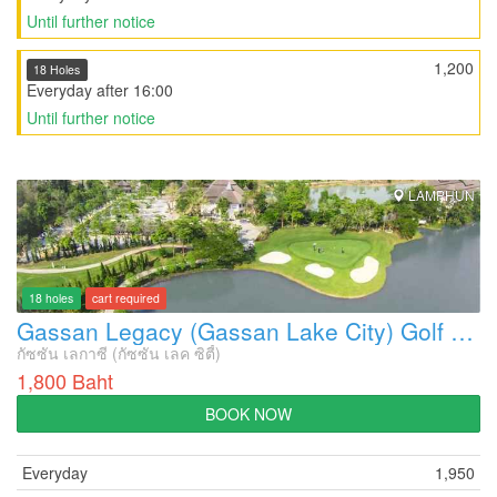
Until further notice
1,200
18 Holes
Everyday after 16:00
Until further notice
LAMPHUN
18 holes
cart required
Gassan Legacy (Gassan Lake City) Golf Course
กัซซัน เลกาซี (กัซซัน เลค ซิตี้)
1,800 Baht
BOOK NOW
Everyday
1,950