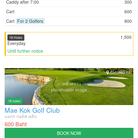
Caddy after 7:00
300
Cart
600
Cart
For 2 Golfers
800
1,500
18 Holes
Everyday
Until further notice
CHIANG RAI
ภาพชั่วคราว
placeholder image
18 holes
Mae Kok Golf Club
แม่กก กอล์ฟ คลับ
600 Baht
BOOK NOW