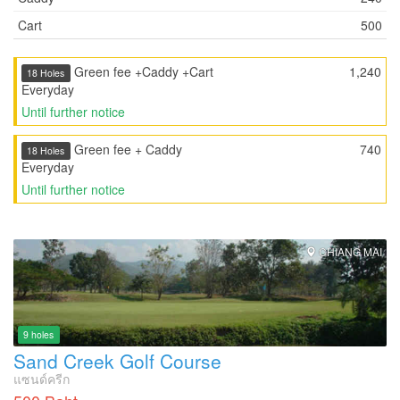
Cart
500
Green fee +Caddy +Cart
1,240
18 Holes
Everyday
Until further notice
Green fee + Caddy
740
18 Holes
Everyday
Until further notice
CHIANG MAI
9 holes
Sand Creek Golf Course
แซนด์ครีก