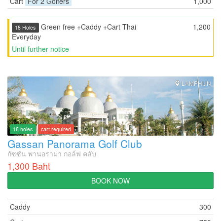
Cart
For 2 Golfers
1,000
Green free +Caddy +Cart Thai
1,200
18 Holes
Everyday
Until further notice
LAMPHUN
18 holes
cart required
Gassan Panorama Golf Club
กัซซัน พานอราม่า กอล์ฟ คลับ
1,300 Baht
BOOK NOW
Caddy
300