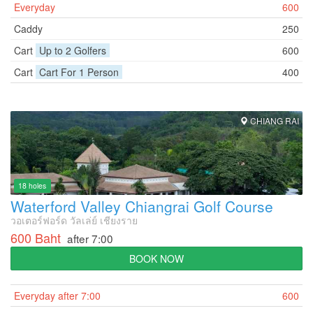
Everyday
600
Caddy
250
Cart
Up to 2 Golfers
600
Cart
Cart For 1 Person
400
CHIANG RAI
18 holes
Waterford Valley Chiangrai Golf Course
วอเตอร์ฟอร์ด วัลเล่ย์ เชียงราย
600 Baht
after 7:00
BOOK NOW
Everyday after 7:00
600