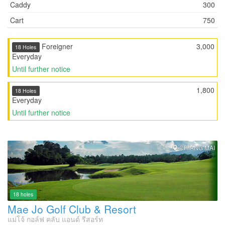
Caddy
300
Cart
750
Foreigner
3,000
18 Holes
Everyday
Until further notice
1,800
18 Holes
Everyday
Until further notice
CHIANG MAI
18 holes
Mae Jo Golf Club & Resort
แม่โจ้ กอล์ฟ คลับ แอนด์ รีสอร์ท