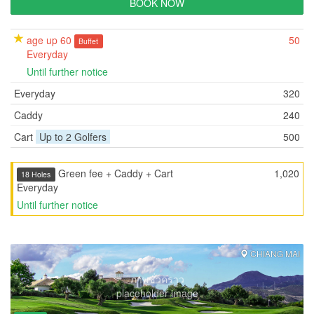
BOOK NOW
age up 60
50
Buffet
Everyday
Until further notice
Everyday
320
Caddy
240
Cart
Up to 2 Golfers
500
Green fee + Caddy + Cart
1,020
18 Holes
Everyday
Until further notice
CHIANG MAI
ภาพชั่วคราว
placeholder image