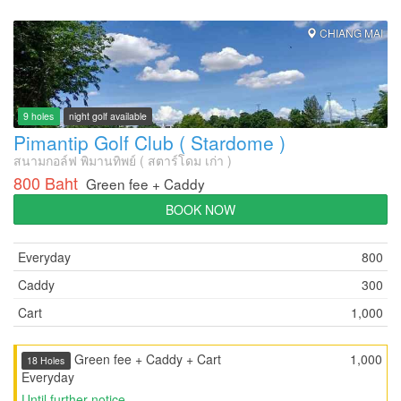
CHIANG MAI
9 holes
night golf available
Pimantip Golf Club ( Stardome )
สนามกอล์ฟ พิมานทิพย์ ( สตาร์โดม เก่า )
800 Baht
Green fee + Caddy
BOOK NOW
Everyday
800
Caddy
300
Cart
1,000
Green fee + Caddy + Cart
1,000
18 Holes
Everyday
Until further notice