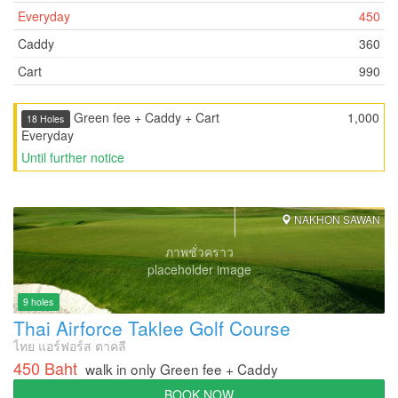
Everyday
450
Caddy
360
Cart
990
Green fee + Caddy + Cart
1,000
18 Holes
Everyday
Until further notice
NAKHON SAWAN
ภาพชั่วคราว
placeholder image
9 holes
Thai Airforce Taklee Golf Course
ไทย แอร์ฟอร์ส ตาคลี
450 Baht
walk in only Green fee + Caddy
BOOK NOW