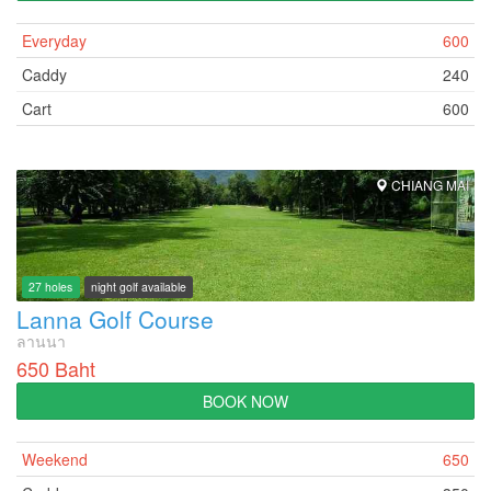
Everyday
600
Caddy
240
Cart
600
CHIANG MAI
27 holes
night golf available
Lanna Golf Course
ลานนา
650 Baht
BOOK NOW
Weekend
650