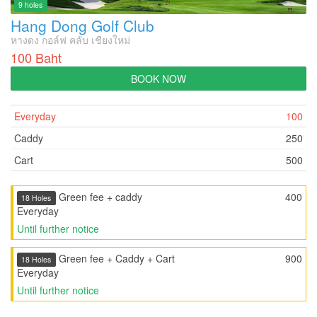
9 holes
Hang Dong Golf Club
หางดง กอล์ฟ คลับ เชียงใหม่
100 Baht
BOOK NOW
Everyday
100
Caddy
250
Cart
500
Green fee + caddy
400
18 Holes
Everyday
Until further notice
Green fee + Caddy + Cart
900
18 Holes
Everyday
Until further notice