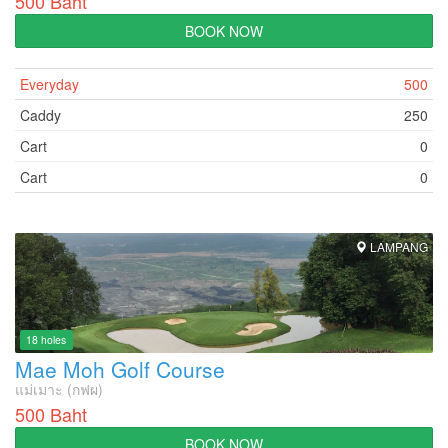
500 Baht
BOOK NOW
Everyday
500
Caddy
250
Cart
0
Cart
0
LAMPANG
18 holes
Mae Moh Golf Course
แม่เมาะ (กฟผ)
500 Baht
BOOK NOW