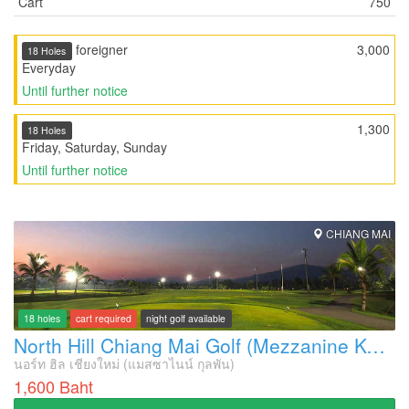
Cart
750
foreigner
3,000
18 Holes
Everyday
Until further notice
1,300
18 Holes
Friday, Saturday, Sunday
Until further notice
CHIANG MAI
18 holes
cart required
night golf available
North Hill Chiang Mai Golf (Mezzanine Koolpunt)
นอร์ท ฮิล เชียงใหม่ (แมสซาไนน์ กุลพัน)
1,600 Baht