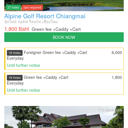
27 holes
cart required
Alpine Golf Resort Chiangmai
อัลไพน์ กอล์ฟ รีสอร์ท เชียงใหม่
1,800 Baht
Green fee +Caddy +Cart
BOOK NOW
Foreigner Green fee +Caddy +Cart
6,000
18 Holes
Everyday
Until further notice
Green fee +Caddy +Cart
1,800
18 Holes
Everyday
Until further notice
CHIANG MAI