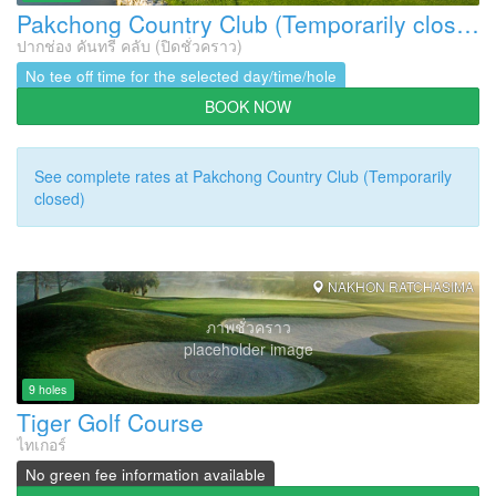
Pakchong Country Club (Temporarily closed)
ปากช่อง คันทรี คลับ (ปิดชั่วคราว)
No tee off time for the selected day/time/hole
BOOK NOW
See complete rates at Pakchong Country Club (Temporarily
closed)
NAKHON RATCHASIMA
ภาพชั่วคราว
placeholder image
9 holes
Tiger Golf Course
ไทเกอร์
No green fee information available