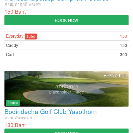
ค่ายมหาศักดิ์ พลเสพ
150 Baht
BOOK NOW
Everyday
150
Buffet
Caddy
150
Cart
300
YASOTHON
ภาพชั่วคราว
placeholder image
9 holes
Bodindecha Golf Club Yasothorn
ค่ายบดินทรเดชา
180 Baht