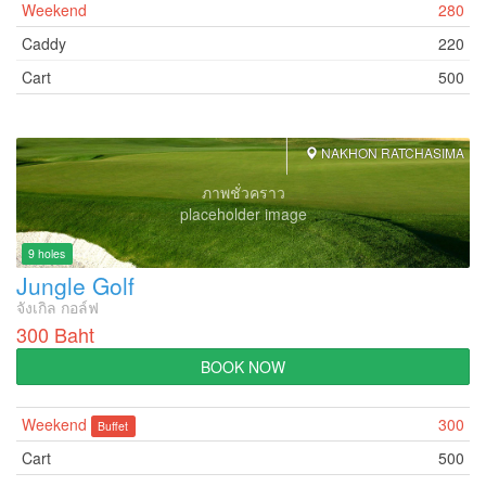
Weekend
280
Caddy
220
Cart
500
NAKHON RATCHASIMA
ภาพชั่วคราว
placeholder image
9 holes
Jungle Golf
จังเกิล กอล์ฟ
300 Baht
BOOK NOW
Weekend
300
Buffet
Cart
500