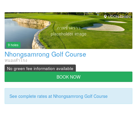
UDON THANI
ภาพชั่วคราว
placeholder image
9 holes
Nhongsamrong Golf Course
หนองสำโรง
No green fee information available
BOOK NOW
See complete rates at Nhongsamrong Golf Course