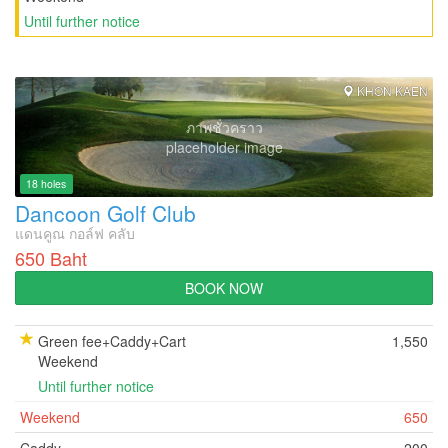
Until further notice
KHON KAEN
ภาพชั่วคราว
placeholder image
18 holes
Dancoon Golf Club
แดนคูณ กอล์ฟ คลับ
650 Baht
BOOK NOW
Green fee+Caddy+Cart
1,550
Weekend
Until further notice
Weekend
650