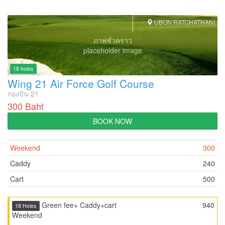
UBON RATCHATHANI
ภาพชั่วคราว
placeholder image
18 holes
Wing 21 Air Force Golf Course
กองบิน 21
300 Baht
BOOK NOW
Weekend
300
Caddy
240
Cart
500
Green fee+ Caddy+cart
940
18 Holes
Weekend