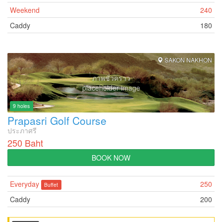
Weekend
240
Caddy
180
SAKON NAKHON
ภาพชั่วคราว
placeholder image
9 holes
Prapasri Golf Course
ประภาศรี
250 Baht
BOOK NOW
Everyday
250
Buffet
Caddy
200