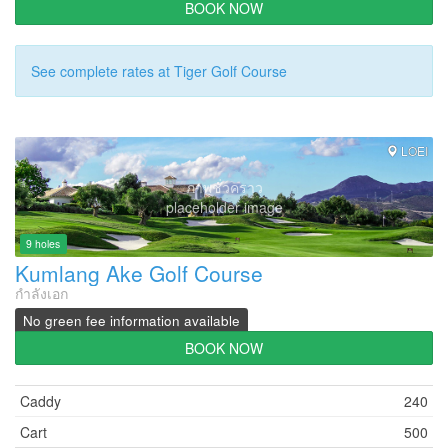
BOOK NOW
See complete rates at Tiger Golf Course
LOEI
ภาพชั่วคราว
placeholder image
9 holes
Kumlang Ake Golf Course
กำลังเอก
No green fee information available
BOOK NOW
Caddy
240
Cart
500