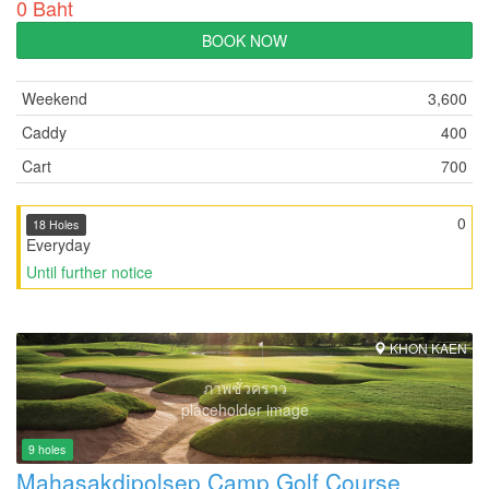
0 Baht
BOOK NOW
Weekend
3,600
Caddy
400
Cart
700
0
18 Holes
Everyday
Until further notice
KHON KAEN
ภาพชั่วคราว
placeholder image
9 holes
Mahasakdipolsep Camp Golf Course