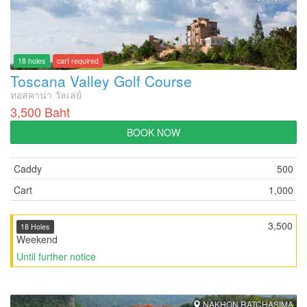
18 holes
cart required
Toscana Valley Golf Course
ทอสคาน่า วัลเล่ย์
3,500 Baht
BOOK NOW
Caddy
500
Cart
1,000
3,500
18 Holes
Weekend
Until further notice
NAKHON RATCHASIMA