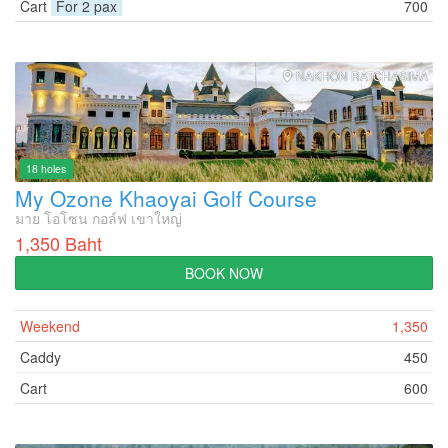
Cart
For 2 pax
700
NAKHON RATCHASIMA
18 holes
My Ozone Khaoyai Golf Course
มาย โอโซน กอล์ฟ เขาใหญ่
1,350 Baht
BOOK NOW
Weekend
1,350
Caddy
450
Cart
600