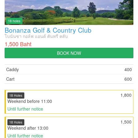
18 holes
Bonanza Golf & Country Club
โบนันซา กอล์ฟ แอนด์ คันทรี คลับ
1,500 Baht
BOOK NOW
Caddy
400
Cart
600
1,800
18 Holes
Weekend before 11:00
Until further notice
1,500
18 Holes
Weekend after 13:00
Until further notice