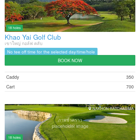
18 holes
Khao Yai Golf Club
เขาใหญ่ กอล์ฟ คลับ
No tee off time for the selected day/time/hole
BOOK NOW
Caddy
350
Cart
700
NAKHON RATCHASIMA
ภาพชั่วคราว
placeholder image
18 holes