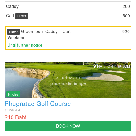
Caddy
200
Cart
500
Buffet
Green fee + Caddy + Cart
920
Buffet
Weekend
Until further notice
NAKHON PHANOM
ภาพชั่วคราว
placeholder image
9 holes
Phugratae Golf Course
ภูกระแต
240 Baht
BOOK NOW