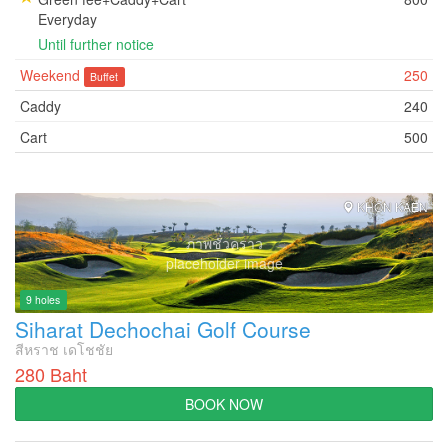
Everyday
Until further notice
Weekend
250
Buffet
Caddy
240
Cart
500
KHON KAEN
ภาพชั่วคราว
placeholder image
9 holes
Siharat Dechochai Golf Course
สีหราช เดโชชัย
280 Baht
BOOK NOW