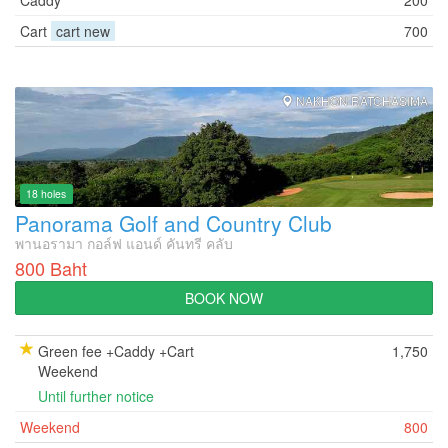
Caddy
200
Cart
cart new
700
NAKHON RATCHASIMA
18 holes
Panorama Golf and Country Club
พานอรามา กอล์ฟ แอนด์ คันทรี คลับ
800 Baht
BOOK NOW
Green fee +Caddy +Cart
1,750
Weekend
Until further notice
Weekend
800