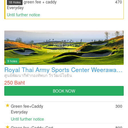
green fee + caddy
470
18 Holes
Everyday
Until further notice
SURIN
ภาพชั่วคราว
placeholder image
9 holes
Royal Thai Army Sports Center Weerawat Yothin Golf Course
ศูนย์พัฒนากีฬากองทัพบก วีรวัฒน์โยธิน
250 Baht
BOOK NOW
Green fee+Caddy
300
Everyday
Until further notice
Green fee+Caddy+Cart
800