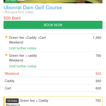
18 holes
Ubonrat Dam Golf Course
เขื่อนอุบลรัตน์ (กฟผ)
500 Baht
BOOK NOW
Green fee +Caddy +Cart
1,360
Weekend
Until further notice
Green fee + caddy
760
Weekend
Until further notice
Weekend
500
Caddy
260
Cart
600
Green fee + Caddy
760
18 Holes
Weekend