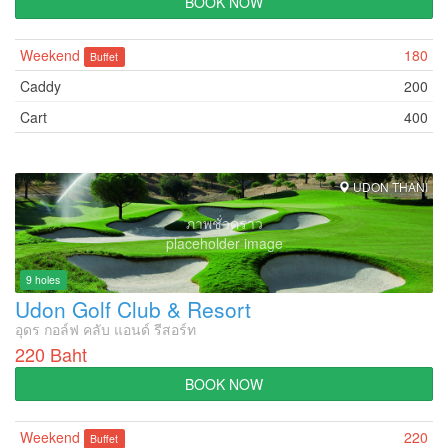
BOOK NOW
Weekend
180
Buffet
Caddy
200
Cart
400
UDON THANI
ภาพชั่วคราว
placeholder image
9 holes
Udon Golf Club & Resort
อุดร กอล์ฟ คลับ แอนด์ รีสอร์ท
220 Baht
BOOK NOW
Weekend
220
Buffet