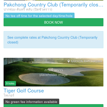
Pakchong Country Club (Temporarily closed)
ปากช่อง คันทรี คลับ (ปิดชั่วคราว)
No tee off time for the selected day/time/hole
BOOK NOW
See complete rates at Pakchong Country Club (Temporarily
closed)
NAKHON RATCHASIMA
ภาพชั่วคราว
placeholder image
9 holes
Tiger Golf Course
ไทเกอร์
No green fee information available