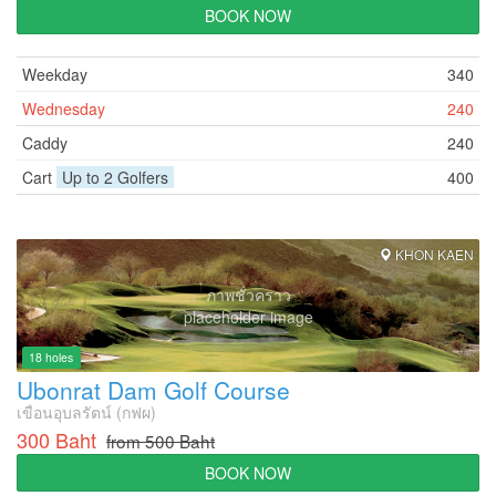
BOOK NOW
Weekday
340
Wednesday
240
Caddy
240
Cart
Up to 2 Golfers
400
KHON KAEN
ภาพชั่วคราว
placeholder image
18 holes
Ubonrat Dam Golf Course
เขื่อนอุบลรัตน์ (กฟผ)
300 Baht
from 500 Baht
BOOK NOW