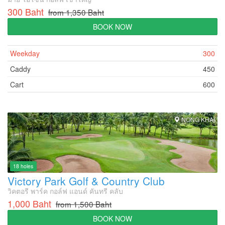
300 Baht
from 1,350 Baht
BOOK NOW
Weekday
300
Caddy
450
Cart
600
NONG KHAI
18 holes
Victory Park Golf & Country Club
วิคตอรี พาร์ค กอล์ฟ แอนด์ คันทรี คลับ
1,000 Baht
from 1,500 Baht
BOOK NOW