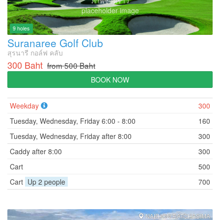
ภาพชั่วคราว
placeholder image
9 holes
Suranaree Golf Club
สุรนารี กอล์ฟ คลับ
300 Baht
from 500 Baht
BOOK NOW
Weekday
300
Tuesday, Wednesday, Friday 6:00 - 8:00
160
Tuesday, Wednesday, Friday after 8:00
300
Caddy after 8:00
300
Cart
500
Cart
Up 2 people
700
NAKHON RATCHASIMA