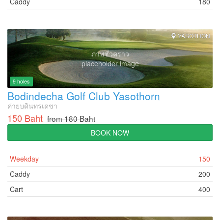
Caddy
180
YASOTHON
ภาพชั่วคราว
placeholder image
9 holes
Bodindecha Golf Club Yasothorn
ค่ายบดินทรเดชา
150 Baht
from 180 Baht
BOOK NOW
Weekday
150
Caddy
200
Cart
400