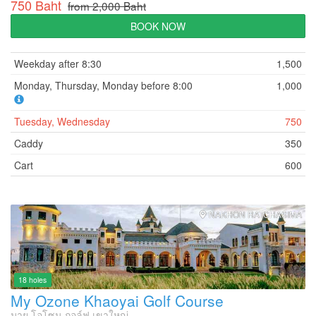
750 Baht
from 2,000 Baht
BOOK NOW
Weekday after 8:30
1,500
Monday, Thursday, Monday before 8:00
1,000
Tuesday, Wednesday
750
Caddy
350
Cart
600
NAKHON RATCHASIMA
18 holes
My Ozone Khaoyai Golf Course
มาย โอโซน กอล์ฟ เขาใหญ่