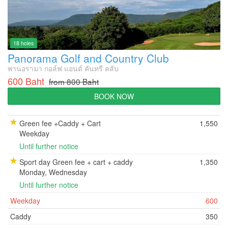
18 holes
Panorama Golf and Country Club
พานอรามา กอล์ฟ แอนด์ คันทรี คลับ
600 Baht
from 800 Baht
BOOK NOW
Green fee +Caddy + Cart
1,550
Weekday
Until further notice
Sport day Green fee + cart + caddy
1,350
Monday, Wednesday
Until further notice
Weekday
600
Caddy
350