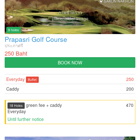
SAKON NAKHON
ภาพชั่วคราว
placeholder image
9 holes
Prapasri Golf Course
ประภาศรี
250 Baht
BOOK NOW
Everyday
250
Buffet
Caddy
200
green fee + caddy
470
18 Holes
Everyday
Until further notice