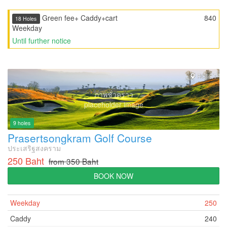
Green fee+ Caddy+cart
840
18 Holes
Weekday
Until further notice
ROI ET
ภาพชั่วคราว
placeholder image
9 holes
Prasertsongkram Golf Course
ประเสริฐสงคราม
250 Baht
from 350 Baht
BOOK NOW
Weekday
250
Caddy
240