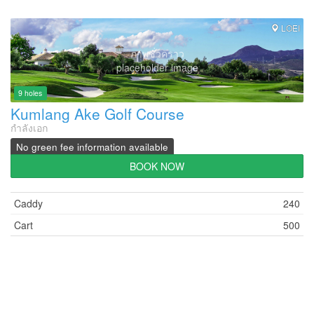
LOEI
ภาพชั่วคราว
placeholder image
9 holes
Kumlang Ake Golf Course
กำลังเอก
No green fee information available
BOOK NOW
Caddy
240
Cart
500