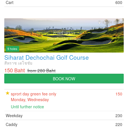
Cart
600
KHON KAEN
ภาพชั่วคราว
placeholder image
9 holes
Siharat Dechochai Golf Course
สีหราช เดโชชัย
150 Baht
from 280 Baht
BOOK NOW
sprort day green fee only
150
Monday, Wednesday
Until further notice
Weekday
230
Caddy
220