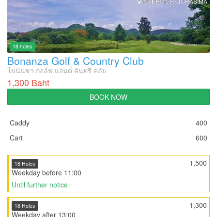
NAKHON RATCHASIMA
18 holes
Bonanza Golf & Country Club
โบนันซา กอล์ฟ แอนด์ คันทรี คลับ
1,300 Baht
BOOK NOW
Caddy
400
Cart
600
1,500
18 Holes
Weekday before 11:00
Until further notice
1,300
18 Holes
Weekday after 13:00