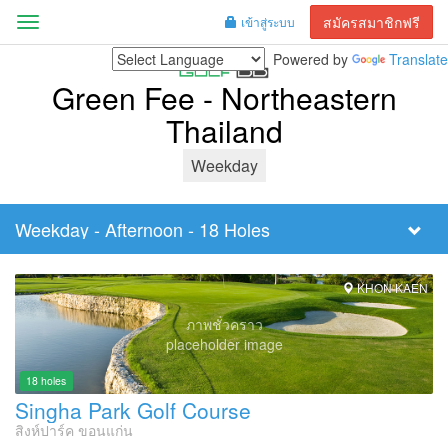
สมัครสมาชิกฟรี
เข้าสู่ระบบ
Menu
Powered by
Translate
Green Fee - Northeastern
Thailand
Weekday
Weekday - Afternoon - 18 Holes
Filter
Tee
Time
KHON KAEN
ภาพชั่วคราว
placeholder image
18 holes
Singha Park Golf Course
สิงห์ปาร์ค ขอนแก่น