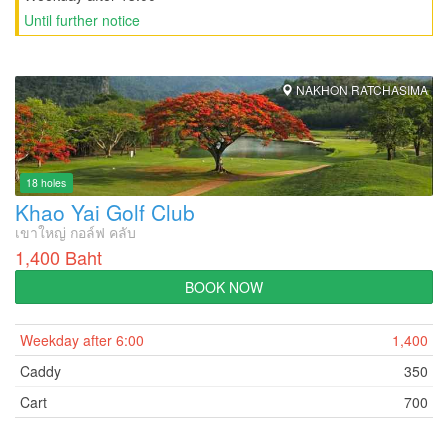
Until further notice
NAKHON RATCHASIMA
18 holes
Khao Yai Golf Club
เขาใหญ่ กอล์ฟ คลับ
1,400 Baht
BOOK NOW
Weekday after 6:00
1,400
Caddy
350
Cart
700