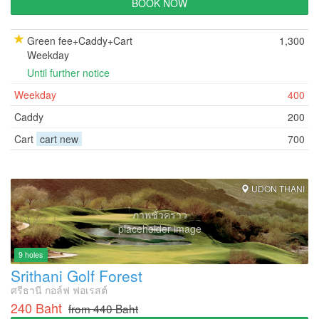
BOOK NOW
Green fee+Caddy+Cart
1,300
Weekday
Until further notice
Weekday
400
Caddy
200
Cart
cart new
700
UDON THANI
ภาพชั่วคราว
placeholder image
9 holes
Srithani Golf Forest
ศรีธานี กอล์ฟ ฟอเรสต์
240 Baht
from 440 Baht