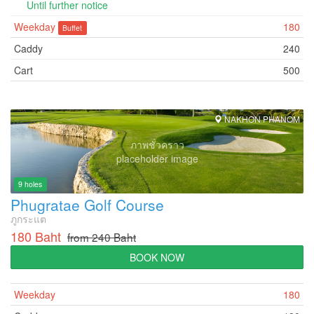
Until further notice
Weekday
180
Buffet
Caddy
240
Cart
500
NAKHON PHANOM
ภาพชั่วคราว
placeholder image
9 holes
Phugratae Golf Course
ภูกระแต
180 Baht
from 240 Baht
BOOK NOW
Weekday
180