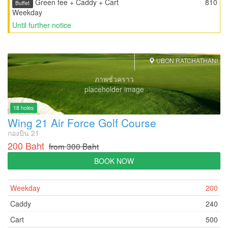
Green fee + Caddy + Cart
810
Buffet
Weekday
Until further notice
UBON RATCHATHANI
ภาพชั่วคราว
placeholder image
18 holes
Wing 21 Air Force Golf Course
กองบิน 21
200 Baht
from 300 Baht
BOOK NOW
Weekday
200
Caddy
240
Cart
500