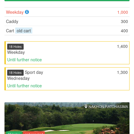
Weekday
1,000
Caddy
300
Cart
old cart
400
1,400
18 Holes
Weekday
Until further notice
Sport day
1,300
18 Holes
Wednesday
Until further notice
NAKHON RATCHASIMA