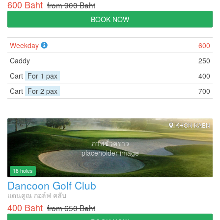
600 Baht
from 900 Baht
BOOK NOW
Weekday
600
Caddy
250
Cart
For 1 pax
400
Cart
For 2 pax
700
KHON KAEN
ภาพชั่วคราว
placeholder image
18 holes
Dancoon Golf Club
แดนคูณ กอล์ฟ คลับ
400 Baht
from 650 Baht