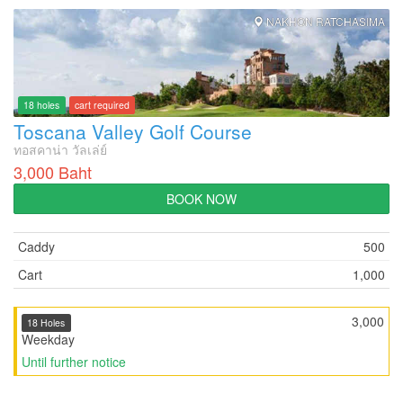
NAKHON RATCHASIMA
18 holes
cart required
Toscana Valley Golf Course
ทอสคาน่า วัลเล่ย์
3,000 Baht
BOOK NOW
Caddy
500
Cart
1,000
3,000
18 Holes
Weekday
Until further notice