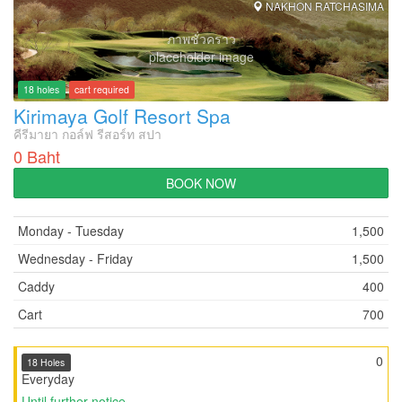
NAKHON RATCHASIMA
ภาพชั่วคราว
placeholder image
18 holes
cart required
Kirimaya Golf Resort Spa
คีรีมายา กอล์ฟ รีสอร์ท สปา
0 Baht
BOOK NOW
Monday - Tuesday
1,500
Wednesday - Friday
1,500
Caddy
400
Cart
700
0
18 Holes
Everyday
Until further notice