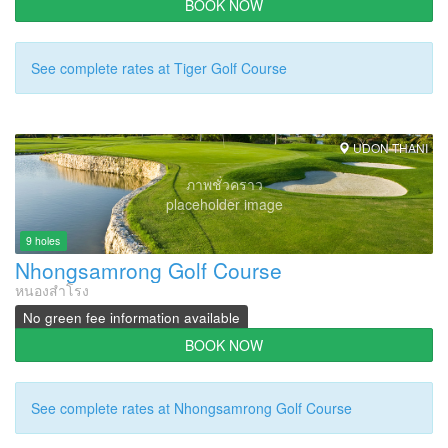
BOOK NOW
See complete rates at Tiger Golf Course
UDON THANI
ภาพชั่วคราว
placeholder image
9 holes
Nhongsamrong Golf Course
หนองสำโรง
No green fee information available
BOOK NOW
See complete rates at Nhongsamrong Golf Course