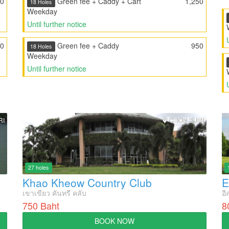
50
Green fee + Caddy + Cart
1,250
18 Holes
Weekday
Until further notice
50
Green fee + Caddy
950
18 Holes
Weekday
Until further notice
RI
CHON BURI
27 holes
Khao Kheow Country Club
E
เขาเขียว คันทรี คลับ
อี
750 Baht
8
BOOK NOW