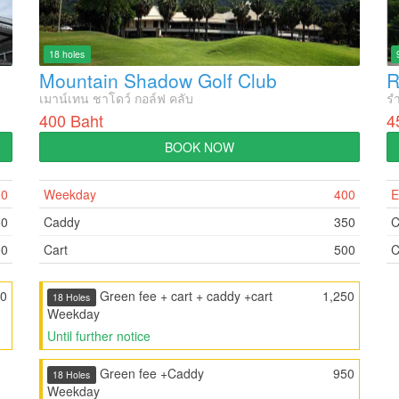
18 holes
Mountain Shadow Golf Club
R
เมาน์เทน ชาโดว์ กอล์ฟ คลับ
ร
400 Baht
4
BOOK NOW
00
Weekday
400
E
50
Caddy
350
C
00
Cart
500
C
0
Green fee + cart + caddy +cart
1,250
18 Holes
Weekday
Until further notice
Green fee +Caddy
950
18 Holes
Weekday