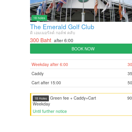
18 holes
The Emerald Golf Club
ดิ เอมเมอรัลด์ กอล์ฟ คลับ
300 Baht
after 6:00
BOOK NOW
Weekday after 6:00
3
Caddy
3
Cart after 15:00
5
Green fee + Caddy+Cart
90
18 Holes
Weekday
Until further notice