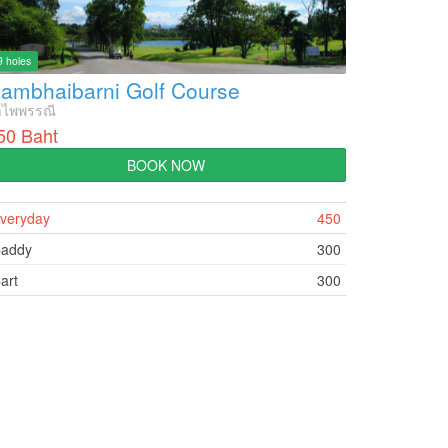
9 holes
ambhaibarni Golf Course
ำไพพรรณี
50 Baht
BOOK NOW
veryday
450
addy
300
art
300