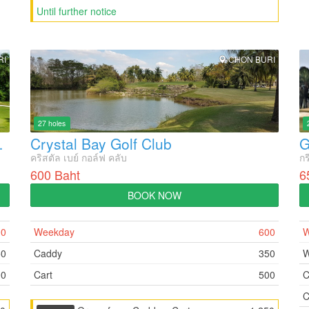
Until further notice
RI
CHON BURI
27 holes
ri Century)
Crystal Bay Golf Club
G
คริสตัล เบย์ กอล์ฟ คลับ
กร
600 Baht
6
BOOK NOW
00
Weekday
600
W
50
Caddy
350
W
00
Cart
500
C
C