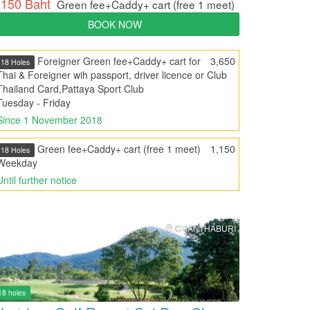
,150 Baht
Green fee+Caddy+ cart (free 1 meet)
BOOK NOW
Foreigner Green fee+Caddy+ cart for
3,650
18 Holes
Thai & Foreigner wih passport, driver licence or Club
Thailand Card,Pattaya Sport Club
Tuesday - Friday
Since 1 November 2018
Green fee+Caddy+ cart (free 1 meet)
1,150
18 Holes
Weekday
Until further notice
CHANTHABURI
18 holes