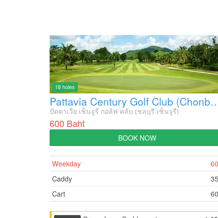
CHON BU
18 holes
Pattavia Century Golf Club (Chonbu
ปัตตาเวีย เซ็นจูรี่ กอล์ฟ คลับ (ชลบุรี เซ็นจูรี่)
600 Baht
BOOK NOW
Weekday
6
Caddy
3
Cart
6