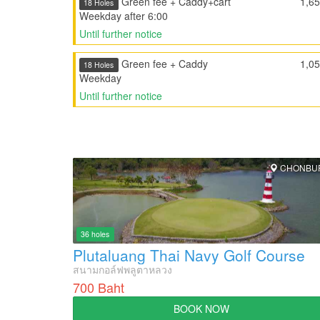
Green fee + Caddy+cart
1,6
18 Holes
Weekday after 6:00
Until further notice
Green fee + Caddy
1,0
18 Holes
Weekday
Until further notice
CHONBU
36 holes
Plutaluang Thai Navy Golf Course
สนามกอล์ฟพลูตาหลวง
700 Baht
BOOK NOW