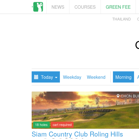
NEWS
COURSES
GREEN FEE
THAILAND
Today
Weekday
Weekend
Morning
CHON BU
18 holes
cart required
Siam Country Club Roling Hills