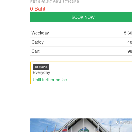
สยาม คันทรี คลับ โรริ่งฮิลล์
0 Baht
BOOK NOW
Weekday
5,6
Caddy
4
Cart
9
18 Holes
Everyday
Until further notice
RAYO