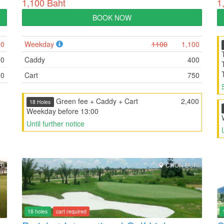
1,100 Baht
1
BOOK NOW
00
Weekday
1100
1,100
00
Caddy
400
00
Cart
750
Green fee + Caddy + Cart
2,400
18 Holes
Weekday before 13:00
Until further notice
RI
CHON BURI
18 holes
cart required