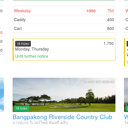
00
Weekday
1350
750
W
Caddy
400
C
Cart
800
C
00
00
1,750
18 Holes
Monday, Thursday
00
Until further notice
RI
CHACHOENGSAO
18 holes
Bangpakong Riverside Country Club
W
บางปะกง ริเวอร์ไซด์ คันทรี คลับ
วั