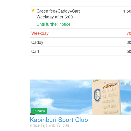
Green fee+Caddy+Cart
1,5
Weekday after 6:00
Until further notice
Weekday
7
Caddy
3
Cart
5
PRACHIN BU
18 holes
Kabinburi Sport Club
กบินทร์บุรี สปอร์ต คลับ