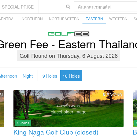
SPECIAL PRICE
CENTRAL
NORTHERN
NORTHEASTERN
EASTERN
WESTERN
S
Green Fee - Eastern Thailan
Golf Round on
Thursday, 6 August 2026
Afternoon
Night
9 Holes
18 Holes
RI
RAYONG
ภาพชั่วคราว
placeholder image
18 holes
King Naga Golf Club (closed)
B