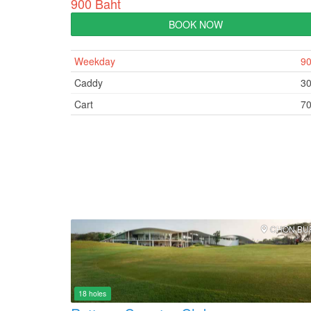
900 Baht
BOOK NOW
Weekday
9
Caddy
3
Cart
7
CHON BU
18 holes