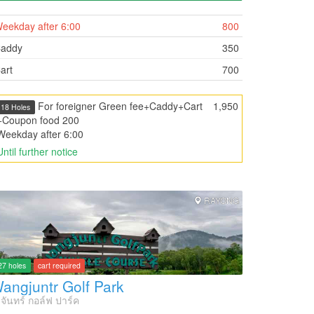
eekday after 6:00
800
addy
350
art
700
For foreigner Green fee+Caddy+Cart
1,950
18 Holes
+Coupon food 200
Weekday after 6:00
Until further notice
RAYONG
27 holes
cart required
angjuntr Golf Park
งจันทร์ กอล์ฟ ปาร์ค