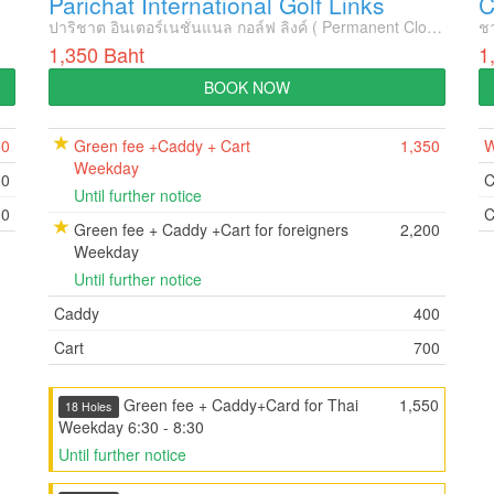
Parichat International Golf Links
ปาริชาต อินเตอร์เนชั่นแนล กอล์ฟ ลิงค์ ( Permanent Closed )
ชา
1,350 Baht
1
BOOK NOW
50
Green fee +Caddy + Cart
1,350
W
Weekday
00
C
Until further notice
00
C
Green fee + Caddy +Cart for foreigners
2,200
Weekday
Until further notice
Caddy
400
Cart
700
Green fee + Caddy+Card for Thai
1,550
18 Holes
Weekday 6:30 - 8:30
Until further notice