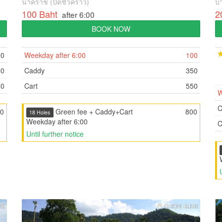
นาคราช (ปิดชั่วคราว)
บา
100 Baht
2
after 6:00
BOOK NOW
00
Weekday after 6:00
100
80
Caddy
350
80
Cart
550
W
C
0
Green fee + Caddy+Cart
800
18 Holes
Weekday after 6:00
C
Until further notice
NG
CHON BURI