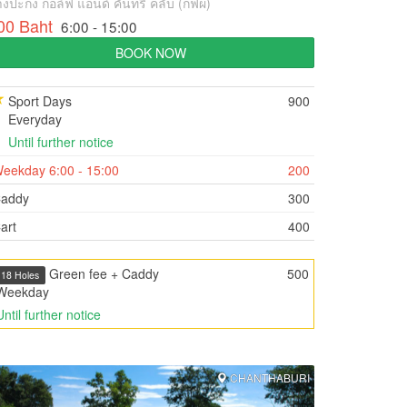
งปะกง กอล์ฟ แอนด์ คันทรี คลับ (กฟผ)
00 Baht
6:00 - 15:00
BOOK NOW
Sport Days
900
Everyday
Until further notice
eekday 6:00 - 15:00
200
addy
300
art
400
Green fee + Caddy
500
18 Holes
Weekday
Until further notice
CHANTHABURI