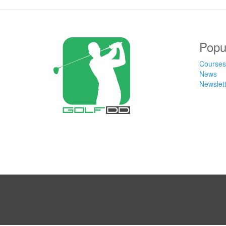
Popu
Courses
News
Newslet