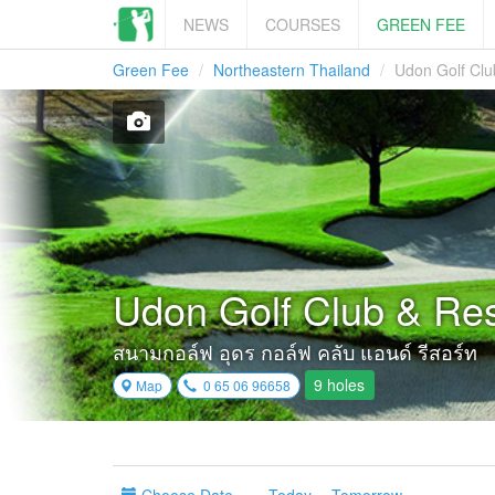
NEWS
COURSES
GREEN FEE
Green Fee
Northeastern Thailand
Udon Golf Clu
Udon Golf Club & Res
สนามกอล์ฟ อุดร กอล์ฟ คลับ แอนด์ รีสอร์ท
9 holes
Map
0 65 06 96658