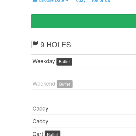
Choose Date
Today
Tomorrow
9 HOLES
Weekday
Buffet
Weekend
Buffet
Caddy
Caddy
Cart
Buffet