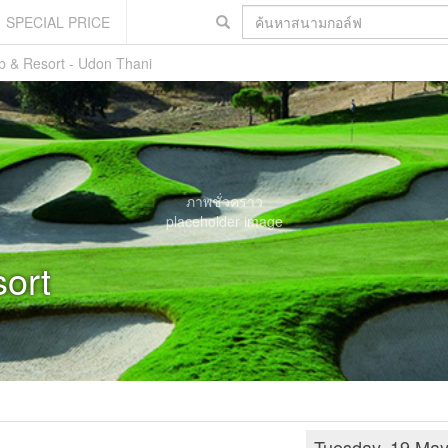
SPECIAL PRICE
b & Resort - Udon Thani
ภาพชั่วคราว
placeholder image
ort
Tuesday, 19 Ma