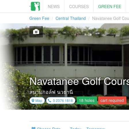
NEWS
COURSES
GREEN FEE
Green Fee
Central Thailand
Navatanee Golf Cou
Navatanee Golf Cour
สนามกอล์ฟ นวธานี
18 holes
cart required
Map
0 2376 1818