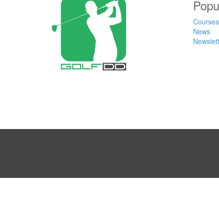
Popu
Courses
News
Newslet