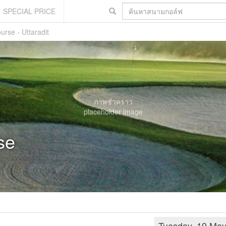
SPECIAL PRICE
urse - Uttaradit
ภาพชั่วคราว
placeholder image
se
Tuesday, 19 Ma