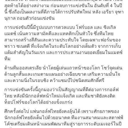
สุดท้ายได้อย่างสง่างาม ก่อนจบการแข่งขันใน อันดับที่ 4 ในปี
นี้ ซึ่งถือเป็นผลงานที่ดีภายใต้การปรับทัพใหม่ หลัง เอรียา จุฑา
นุกาล ถอนตัวก่อนแข่งขัน
การแข่งขันปีนี้มีรูปแบบการดวลแบบ โฟร์บอล และ ซิงเกิล
แมตช์ เน้นความสามัคคีและแทคติกเป็นหัวใจ ซึ่งทีมไทย
สามารถสร้างสีสันและความประทับใจ โดยเฉพาะฟอร์มของ
พราว ชเนตตี ที่แจ้งเกิดในระดับโลกอย่างเต็มตัว จากการเก็บ
แต้มสำคัญในวันแรก และการประสานงานยอดเยี่ยมในแมตช์
ทีม
ด้านทีมออสเตรเลีย นำโดยผู้เล่นแถวหน้าของโลก โชว์จุดเด่น
ด้านลูกสั้นและเกมตามแผนอย่างเฉียบขาด เสริมความมั่นใจ
และความนิ่งในรอบชิง คว้าแชมป์ไปชนิดสมศักดิ์ศรี
การแข่งขันครั้งนี้ถูกมองว่าเป็นสัญญาณที่ดีต่อวงการกอล์ฟ
ไทย หลังมีนักกอล์ฟหน้าใหม่แจ้งเกิด และทีมชาติยังคงติด
ท็อปโฟร์ของโลกได้อย่างแข็งแกร่ง
ศึกครั้งต่อไป แฟนกอล์ฟไทยยังคงลุ้นได้ เพราะศักยภาพของ
นักกอล์ฟไทยยังเต็มไปด้วยอนาคต ทีมงานสมาคมและสตาฟฟ์
โค้ชเตรียมเดินหน้าแผนพัฒนาทีมสู่รายการระดับเมเจอร์ในปี