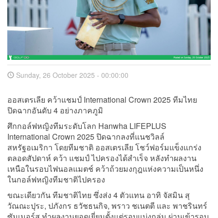
Sunday, 26 October 2025 - 00:00:00
ออสเตรเลีย คว้าแชมป์ International Crown 2025 ทีมไทย
ปิดฉากอันดับ 4 อย่างภาคภูมิ
ศึกกอล์ฟหญิงทีมระดับโลก Hanwha LIFEPLUS
International Crown 2025 ปิดฉากลงที่แนชวิลล์
สหรัฐอเมริกา โดยทีมชาติ ออสเตรเลีย โชว์ฟอร์มแข็งแกร่ง
ตลอดสัปดาห์ คว้า แชมป์ ไปครองได้สำเร็จ หลังทำผลงาน
เหนือในรอบไฟนอลแมตช์ คว้าถ้วยมงกุฎแห่งความเป็นหนึ่ง
ในกอล์ฟหญิงทีมชาติไปครอง
ขณะเดียวกัน ทีมชาติไทย ซึ่งส่ง 4 ตัวแทน อาทิ จัสมิน สุ
วัณณะปุระ, ปภังกร ธวัชธนกิจ, พราว ชเนตตี และ พาชรินทร์
ซัมเมอร์ส ทำผลงานยอดเยี่ยมตั้งแต่รอบแบ่งกลุ่ม ผ่านเข้ารอบ