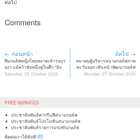
ต่อไป
Comments
← ก่อนหน้า
ถัดไป →
ทีมกอล์ฟหญิงไทยพลาดเข้ารอบร
สมาคมผู้บริหารสนามกอล์ฟภาค
องฯ แม้คว้าชัยหนึ่งคู่ในศึก “อิน
ตะวันออก เดินหน้าพัฒนากอล์ฟ
เตอร์เนชันแนล คราวน์”
ท่องเที่ยว ร่วมมือจีนต่อเนื่อง ปีที่
Saturday, 25 October 2025
Monday, 27 October 2025
สอง เซ็น MOU เพิ่มกับสมาคม
กอล์ฟฉงชิ่ง
FREE SERVICES
ประชาสัมพันธ์ค่ากรีนฟีสนามกอล์ฟ
ประชาสัมพันธ์โปรโมชั่นสนามกอล์ฟ
ประชาสัมพันธ์รายการแข่งขันกอล์ฟ
ติดต่อเราได้ทันที
ที่นี่