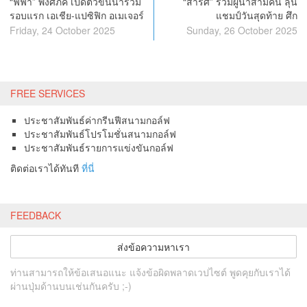
“ฟีฟ่า” พงศภัค เปิดตัวขึ้นนำร่วม
“สาริศ” ร่วมผู้นำสามคน ลุ้น
รอบแรก เอเชีย-แปซิฟิก อเมเจอร์
แชมป์วันสุดท้าย ศึก
แชมเปียนชิพ
International Series Philippines
Friday, 24 October 2025
Sunday, 26 October 2025
2025
FREE SERVICES
ประชาสัมพันธ์ค่ากรีนฟีสนามกอล์ฟ
ประชาสัมพันธ์โปรโมชั่นสนามกอล์ฟ
ประชาสัมพันธ์รายการแข่งขันกอล์ฟ
ติดต่อเราได้ทันที
ที่นี่
FEEDBACK
ส่งข้อความหาเรา
ท่านสามารถให้ข้อเสนอแนะ แจ้งข้อผิดพลาดเวปไซต์ พูดคุยกับเราได้
ผ่านปุ่มด้านบนเช่นกันครับ ;-)