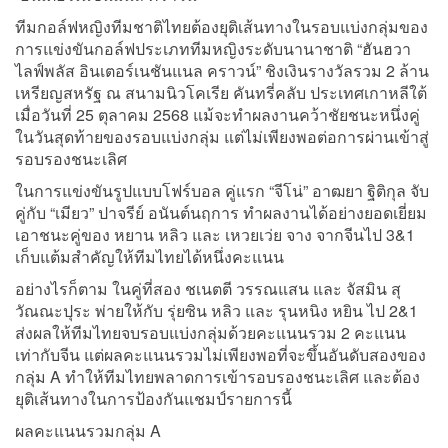
ทีมกอล์ฟหญิงทีมชาติไทยต้องยุติเส้นทางในรอบแบ่งกลุ่มของ
การแข่งขันกอล์ฟประเภททีมหญิงระดับนานาชาติ “ฮันฮวา
ไลฟ์พลัส อินเตอร์เนชันแนล คราวน์” ชิงเงินรางวัลรวม 2 ล้าน
เหรียญสหรัฐ ณ สนามนิวโคเรีย คันทรี่คลับ ประเทศเกาหลีใต้
เมื่อวันที่ 25 ตุลาคม 2568 แม้จะทำผลงานคว้าชัยชนะหนึ่งคู่
ในวันสุดท้ายของรอบแบ่งกลุ่ม แต่ไม่เพียงพอต่อการผ่านเข้าสู่
รอบรองชนะเลิศ
ในการแข่งขันรูปแบบโฟร์บอล คู่แรก “จีโน่” อาฒยา ฐิติกุล จับ
คู่กับ “เมียว” ปาจรีย์ อนันต์นฤการ ทำผลงานได้อย่างยอดเยี่ยม
เอาชนะคู่ของ หยาน หลิว และ เหวยเว่ย จาง จากจีนไป 3&1
เก็บแต้มสำคัญให้ทีมไทยได้หนึ่งคะแนน
อย่างไรก็ตาม ในคู่ที่สอง ชเนตตี วรรณแสน และ จัสมิน สุ
วัณณะปุระ พ่ายให้กับ รุ่ยซิน หลิว และ รุนหนิง หยิน ไป 2&1
ส่งผลให้ทีมไทยจบรอบแบ่งกลุ่มด้วยคะแนนรวม 2 คะแนน
เท่ากับจีน แต่ผลคะแนนรวมไม่เพียงพอที่จะขึ้นอันดับสองของ
กลุ่ม A ทำให้ทีมไทยพลาดการเข้ารอบรองชนะเลิศ และต้อง
ยุติเส้นทางในการป้องกันแชมป์รายการนี้
ผลคะแนนรวมกลุ่ม A