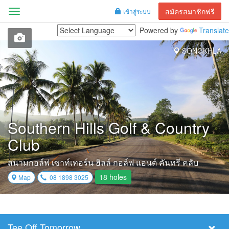
สมัครสมาชิกฟรี
เข้าสู่ระบบ
Menu
Powered by
Translate
SONGKHLA
Southern Hills Golf & Country
Club
สนามกอล์ฟ เซาท์เทอร์น ฮิลล์ กอล์ฟ แอนด์ คันทรี คลับ
18 holes
Map
08 1898 3025
Tee Off Tomorrow
Select