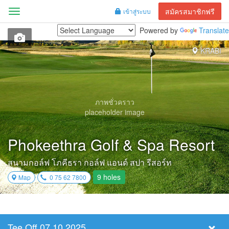
สมัครสมาชิกฟรี
เข้าสู่ระบบ
Menu
Powered by
Translate
KRABI
ภาพชั่วคราว
placeholder image
Phokeethra Golf & Spa Resort
สนามกอล์ฟ โภคีธรา กอล์ฟ แอนด์ สปา รีสอร์ท
9 holes
Map
0 75 62 7800
Tee Off 07.10.2025
Select