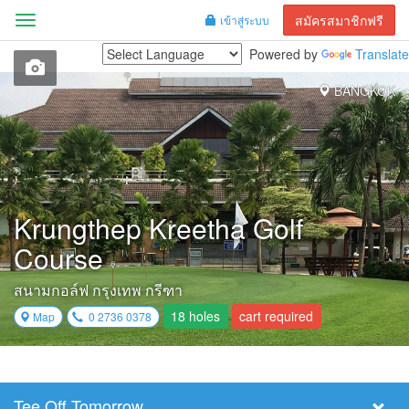
สมัครสมาชิกฟรี
เข้าสู่ระบบ
Menu
Powered by
Translate
BANGKOK
Krungthep Kreetha Golf
Course
สนามกอล์ฟ กรุงเทพ กรีฑา
18 holes
cart required
Map
0 2736 0378
Tee Off Tomorrow
Select