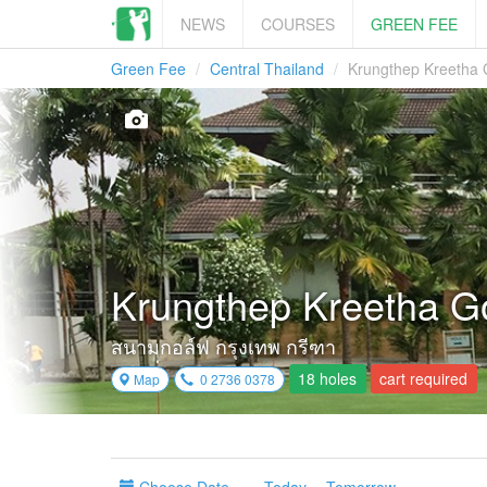
NEWS
COURSES
GREEN FEE
Green Fee
Central Thailand
Krungthep Kreetha 
Krungthep Kreetha G
สนามกอล์ฟ กรุงเทพ กรีฑา
18 holes
cart required
Map
0 2736 0378