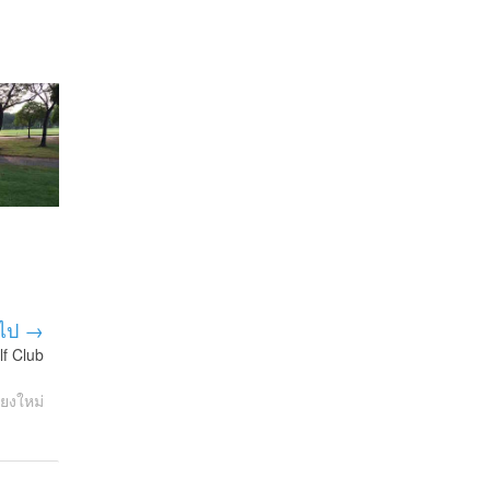
ไป →
f Club
ยงใหม่