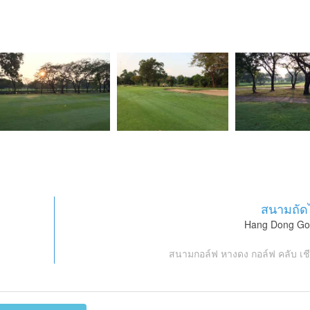
สนามถัด
Hang Dong Gol
สนามกอล์ฟ หางดง กอล์ฟ คลับ เชี