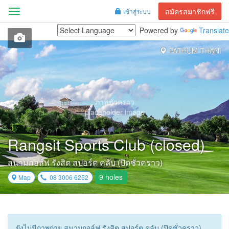
สมัครสมาชิกฟรี
เข้าสู่ระบบ
Menu
Powered by
Translate
PATHUM THANI
ภาพชั่วคราว
placeholder image
Rangsit Sports Club (closed)
สนามกอล์ฟ รังสิต สปอร์ต คลับ (ปิดชั่วคราว)
9 holes
Map
08 3006 6252
ยังไม่มีภาพถ่าย สนามกอล์ฟ รังสิต สปอร์ต คลับ (ปิดชั่วคราว)