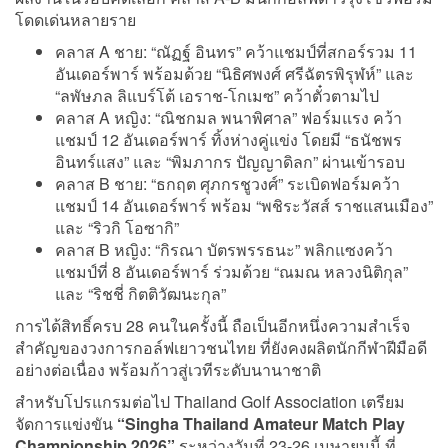
โดดเด่นหลายราย
คลาส A ชาย: “ณัฏฐ์ อินทร” คว้าแชมป์ที่สกอร์รวม 11
อันเดอร์พาร์ พร้อมด้วย “นิธิศพงศ์ ศรีฉัตรพิรุฬห์” และ
“ลพัษภล ลิแบร์โต้ เอราช-โกเมซ” คว้าตั๋วตามไป
คลาส A หญิง: “ณิชกมล พนาพิศาล” ฟอร์มแรง คว้า
แชมป์ 12 อันเดอร์พาร์ ทิ้งห่างคู่แข่ง โดยมี “ธนัชพร
อินทร์แสง” และ “พิมภากร ปัญญาดิลก” ผ่านเข้ารอบ
คลาส B ชาย: “ธกฤต ศุภกรชูวงศ์” ระเบิดฟอร์มคว้า
แชมป์ 14 อันเดอร์พาร์ พร้อม “พชิระวัสส์ ราชแสนเมือง”
และ “ริวกิ โอซากิ”
คลาส B หญิง: “กิรณา บัตรพรรธนะ” พลิกแซงคว้า
แชมป์ที่ 8 อันเดอร์พาร์ ร่วมด้วย “ณมณ หลวงนิติกุล”
และ “ริชชี่ กิตติวัฒนะกุล”
การได้สิทธิ์ครบ 28 คนในครั้งนี้ ถือเป็นอีกหนึ่งความสำเร็จ
สำคัญของวงการกอล์ฟเยาวชนไทย ที่ยังคงผลิตนักกีฬาฝีมือดี
อย่างต่อเนื่อง พร้อมก้าวสู่เวทีระดับนานาชาติ
สำหรับโปรแกรมต่อไป Thailand Golf Association เตรียม
จัดการแข่งขัน
“Singha Thailand Amateur Match Play
Championship 2026”
ระหว่างวันที่ 23-26 เมษายนนี้ ที่