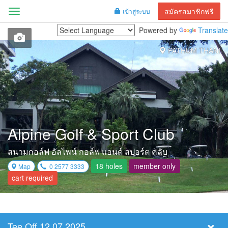
สมัครสมาชิกฟรี
เข้าสู่ระบบ
Menu
Powered by
Translate
PATHUM THANI
Alpine Golf & Sport Club
สนามกอล์ฟ อัลไพน์ กอล์ฟ แอนด์ สปอร์ต คลับ
18 holes
member only
Map
0 2577 3333
cart required
Tee Off 12.07.2025
Select