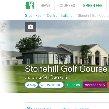
NEWS
COURSES
GREEN FEE
Green Fee
Central Thailand
Stonehill Golf Cou
Stonehill Golf Course
สนามกอล์ฟ สโตนฮิลล์
18 holes
member only
Map
0 2483 8000