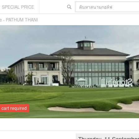
SPECIAL PRICE
rse - PATHUM THANI
cart required
Thursday, 11 Septembe