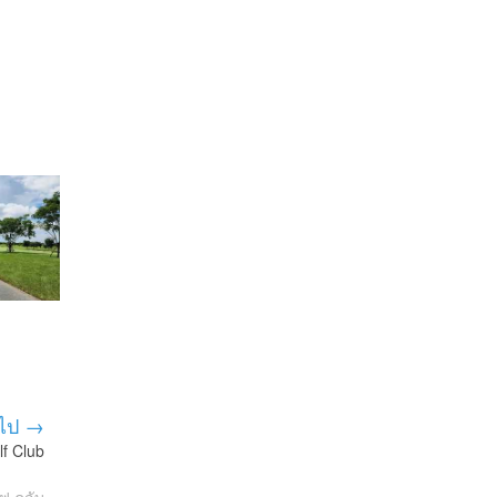
ไป →
lf Club