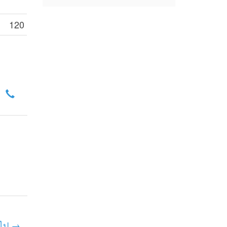
120
ไป →