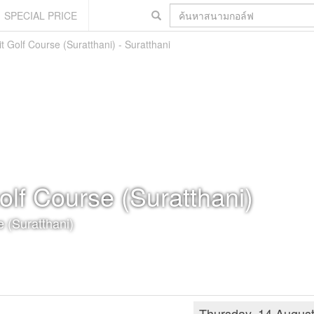
SPECIAL PRICE
 Golf Course (Suratthani) - Suratthani
lf Course (Suratthani)
 (Suratthani)
Thursday, 14 Augus