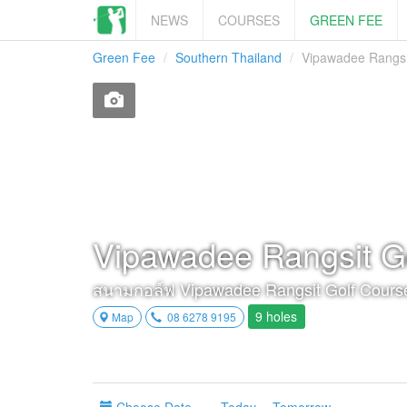
NEWS
COURSES
GREEN FEE
Green Fee
Southern Thailand
Vipawadee Rangsit
Vipawadee Rangsit Go
สนามกอล์ฟ Vipawadee Rangsit Golf Course
9 holes
Map
08 6278 9195