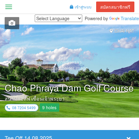
สมัครสมาชิกฟรี
เข้าสู่ระบบ
Menu
Powered by
Translate
CHAI NAT
ภาพชั่วคราว
placeholder image
Chao Phraya Dam Golf Course
สนามกอล์ฟ เขื่อนเจ้าพระยา
9 holes
08 7204 5499
Tee Off 14.08.2025
Select