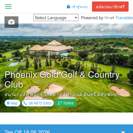
สมัครสมาชิกฟรี
เข้าสู่ระบบ
Menu
Powered by
Translate
CHON BURI
Phoenix Gold Golf & Country
Club
สนามกอล์ฟ ฟีนิกซ์ โกลด์ กอล์ฟ แอนด์ คันทรี คลับ พัทยา
27 holes
Map
08 4873 5363
Tee Off 18.06.2026
Select