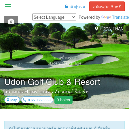
สมัครสมาชิกฟรี
เข้าสู่ระบบ
Menu
Powered by
Translate
UDON THANI
ภาพชั่วคราว
placeholder image
Udon Golf Club & Resort
สนามกอล์ฟ อุดร กอล์ฟ คลับ แอนด์ รีสอร์ท
9 holes
Map
0 65 06 96658
ยังไม่มีภาพถ่าย สนามกอล์ฟ อุดร กอล์ฟ คลับ แอนด์ รีสอร์ท