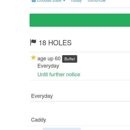
Choose Date
Today
Tomorrow
18 HOLES
age up 60
Buffet
Everyday
Until further notice
Everyday
Caddy