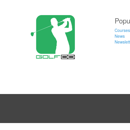
Popu
Courses
News
Newslet