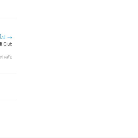
ไป →
lf Club
ฟ คลับ