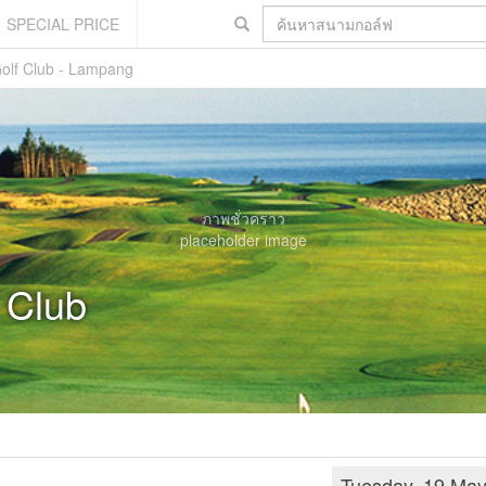
SPECIAL PRICE
olf Club - Lampang
ภาพชั่วคราว
placeholder image
 Club
Tuesday, 19 Ma